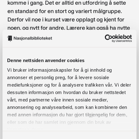
komme i gang. Det er alltid en utfordring å sette
en standard for en stort og variert målgruppe.
Derfor vil noe i kurset være opplagt og kjent for
noen, og nytt for andre. Lærere kan også ha nytte
av kurset.
Denne nettsiden anvender cookies
Hvem står bak kurset?
Vi bruker informasjonskapsler for å gi innhold og
Trøndelag fylkesbibliotek har hatt
annonser et personlig preg, for å levere sosiale
koordineringsansvar for utvikling av kurset, og
mediefunksjoner og for å analysere trafikken vår. Vi deler
innholdet er produsert av:
dessuten informasjon om hvordan du bruker nettstedet
vårt, med partnerne våre innen sosiale medier,
Norsk barnebokinstitutt ved Ayse Koca
annonsering og analysearbeid, som kan kombinere den
FN-sambandet ved Mari Eggen Sager og Ida
med annen informasjon du har gjort tilgjengelig for dem,
Berge
eller som de har samlet inn gjennom din bruk av
Trøndelag fylkesbibliotek ved Malin Kvam
tjenestene deres.
Samtykkevalg