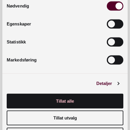
Takk til bidragsytere fra:
Nødvendig
Levanger bibliotek ved Yngvild Knudsen og
Jenny Austmo Wågan
Egenskaper
Ryfylkebiblioteket Suldal ved Anne Mo
Vågan bibliotek ved Gertti Mändla
Statistikk
Haugesund bibliotek ved Ingrid Bie Helgesen
NTNU, Institutt for lærerutdanning, ved Vibeke
Gilje Sanne
Markedsføring
Utvikling av kurset har vært støttet av
Nasjonalbiblioteket gjennom prosjektet
Formidlingskompetanse i folkebibliotek
Detaljer
Vil du bidra med innhold til kurset?
Tillat alle
Nettkurset vil vokse videre, og det er et mål å
samle flere praksiseksempler og formidlingstiltak.
Tillat utvalg
Har du tatt i bruk Bærekraftsbiblioteket på en