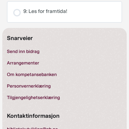
Enkelt: utstillinger og informasjon
9: Les for framtida!
Litt mer innsats: Lesesirkel og bruk av
tilhørende aktiviteter
Snarveier
Ekstra innsats: hvordan bruke
Send inn bidrag
Bærekraftsbiblioteket i prosjekter
Arrangementer
Om kompetansebanken
Personvernerklæring
Tilgjengelighetserklæring
Kontaktinformasjon