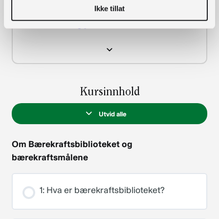
måte som du tenker andre kan lære og/eller
Ikke tillat
inspireres av? Ta kontakt med Malin Kvam:
malkv@trondelagfylke.no.
Kursinnhold
Utvid alle
Om Bærekraftsbiblioteket og
bærekraftsmålene
1: Hva er bærekraftsbiblioteket?