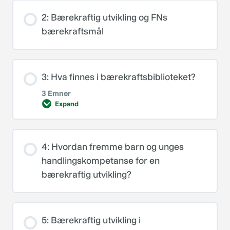
2: Bærekraftig utvikling og FNs
bærekraftsmål
3: Hva finnes i bærekraftsbiblioteket?
3 Emner
Expand
Leksjoninnhold
4: Hvordan fremme barn og unges
0% FULLFØRT
0/3 Steps
handlingskompetanse for en
bærekraftig utvikling?
Podkast
5: Bærekraftig utvikling i
Bokprat