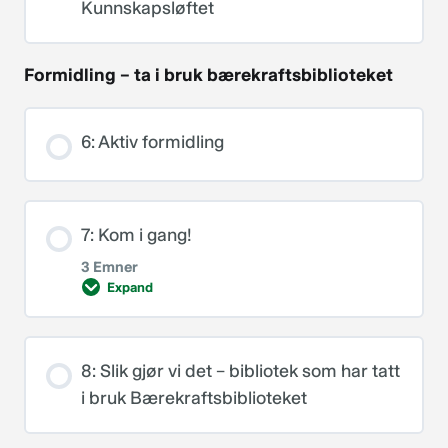
Kunnskapsløftet
Bokpresentasjon av forfattere
Formidling – ta i bruk bærekraftsbiblioteket
6: Aktiv formidling
7: Kom i gang!
3 Emner
Expand
Leksjoninnhold
8: Slik gjør vi det – bibliotek som har tatt
0% FULLFØRT
0/3 Steps
i bruk Bærekraftsbiblioteket