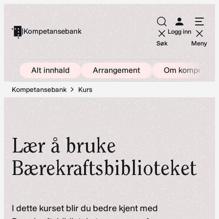
Hopp
til
|
Kompetansebank
Logg inn
innhold
Søk
Meny
Alt innhald
Arrangement
Om kompetans
Kompetansebank
Kurs
Lær å bruke
Bærekraftsbiblioteket
I dette kurset blir du bedre kjent med