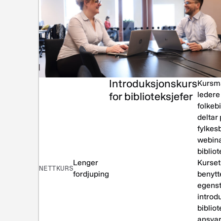
Introduksjonskurs
Kursma
for biblioteksjefer
ledere 
folkeb
deltar
fylkes
webina
bibliot
Lenger
Kurset
NETTKURS
fordjuping
benytte
egens
introdu
biblio
ansva