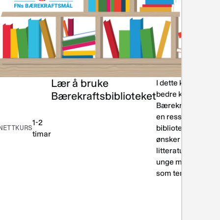
Lær å bruke
ing og
I dette kurset blir 
teraturformidling
Bærekraftsbiblioteket
bedre kjent med
Bærekraftsbibliot
en ressurs for
1-2
NETTKURS
bibliotekarer som
timar
ønsker å formidle
litteratur til barn o
unge med bærekra
som tema.