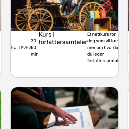
Kurs i
Et nettkurs for
Le
30-
forfattersamtaler
deg som vil lære
li
NETTKURS
60
mer om hvordan
min
du leder
forfattersamtaler.