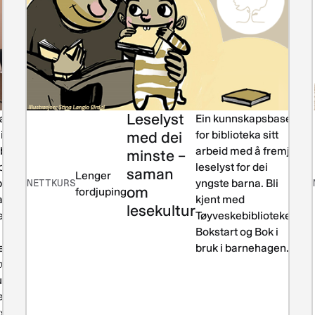
Leselyst
teriale for
Leiing
Ein kunnskapsbase
Les
i
og
med dei
for biblioteka sitt
lit
ibliotek som
drift
arbeid med å fremje
minste –
 på
leselyst for dei
saman
Lenger
bibliotekenes
NETTKURS
yngste barna. Bli
om
fordjuping
rer for nye
kjent med
lesekultur
eksjefer.
Tøyveskebiblioteket,
 kan også
Bokstart og Bok i
s til
bruk i barnehagen.
tudium som
ksjon til
teksjefens
rsområder