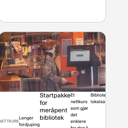
Startpakke
Et
Biblioteket i
for
nettkurs
lokalsamfunnet
som gjør
meråpent
det
bibliotek
Lenger
NETTKURS
enklere
fordjuping
for deg å