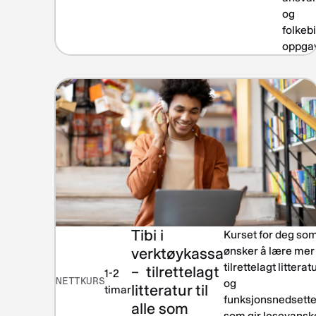
og
folkeb
oppgav
Tibi i
Kurset for deg so
verktøykassa
ønsker å lære me
tilrettelagt litterat
– tilrettelagt
1-2
NETTKURS
og
litteratur til
timar
funksjonsnedsette
alle som
som gir lesevansk