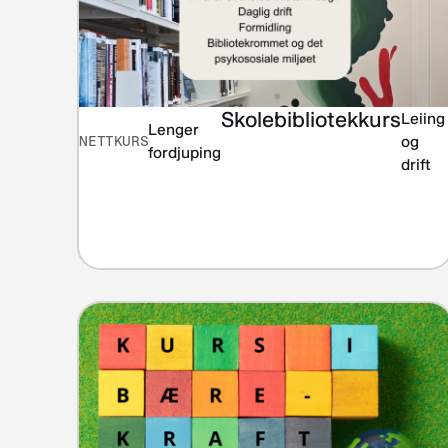
Skolebibliotekkurs
Leiing
Lenger
NETTKURS
og
fordjuping
drift