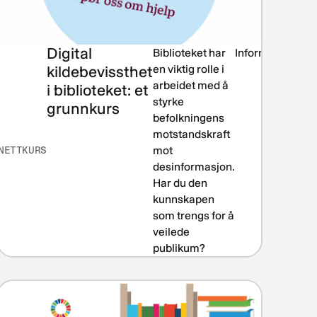
Digital
Biblioteket i
Biblioteket har
Informasjonsk
lokalsamfunnet
kildebevissthet
en viktig rolle i
arbeidet med å
i biblioteket: et
r
styrke
grunnkurs
å
befolkningens
motstandskraft
NETTKURS
mot
desinformasjon.
,
Har du den
l
kunnskapen
som trengs for å
veilede
publikum?