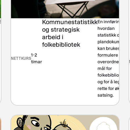
Kommunestatistikk
Bærekraft
En innføring i
og strategisk
hvordan
statistikk og
arbeid i
plandokumente
folkebibliotek
kan brukes for 
1-2
formulere
NETTKURS
timar
overordnede
mål for
folkebiblioteket
og for å legge ti
rette for økt
satsing.