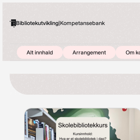
Hopp
til
Bibliotekutvikling
|
Kompetansebank
innhold
Alt innhald
Arrangement
Om k