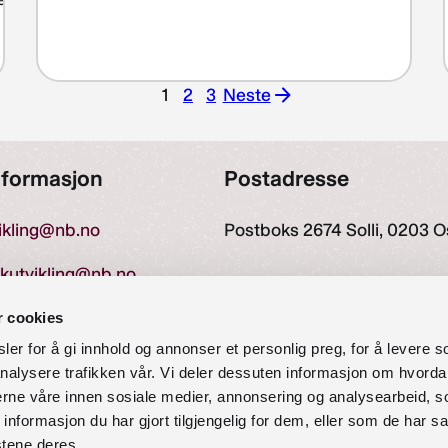
1
2
3
Neste
Neste
nformasjon
Postadresse
vikling@nb.no
Postboks 2674 Solli, 0203 O
ekutvikling@nb.no
r cookies
er for å gi innhold og annonser et personlig preg, for å levere s
27 60 00
nalysere trafikken vår. Vi deler dessuten informasjon om hvorda
nerne våre innen sosiale medier, annonsering og analysearbeid, 
formasjon du har gjort tilgjengelig for dem, eller som de har sa
stene deres.