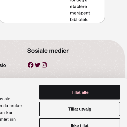
etablere
meråpent
bibliotek.
Sosiale medier
Facebook
Twitter
Instagram
slo
Tillat alle
osiale
n du bruker
Tillat utvalg
som kan
mlet inn
Ikke tillat