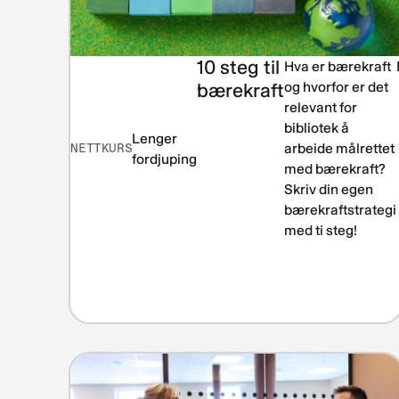
10 steg til
Hva er bærekraft
bærekraft
og hvorfor er det
relevant for
bibliotek å
Lenger
NETTKURS
arbeide målrettet
fordjuping
med bærekraft?
Skriv din egen
bærekraftstrategi
med ti steg!