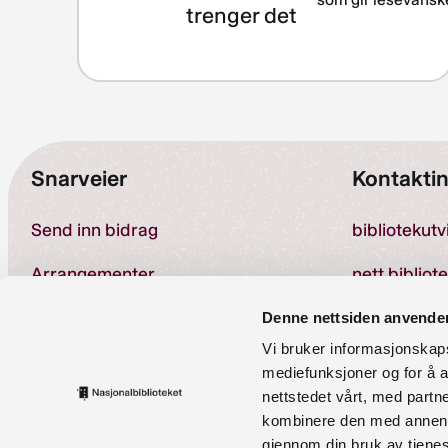
trenger det
Snarveier
Kontakti
Send inn bidrag
bibliotekut
Arrangementer
nett.bibliot
Om kompetansebanken
Denne nettsiden anvende
Vi bruker informasjonskapsl
Telefon:
23 
Personvernerklæring
mediefunksjoner og for å a
nettstedet vårt, med part
Tilgjengelighetserklæring
kombinere den med annen in
gjennom din bruk av tjene