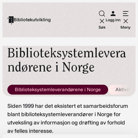
Hopp
til
Bibliotekutvikling
Logg inn
innhold
Søk
Meny
Biblioteksystemlevera
ndørene i Norge
Biblioteksystemleverandørene i Norge
Aktivitete
Siden 1999 har det eksistert et samarbeidsforum
blant biblioteksystemleverandører i Norge for
utveksling av informasjon og drøfting av forhold
av felles interesse.