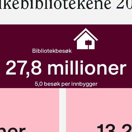
lkebibliotekene 2
Bibliotekbesøk
27
,8 millioner
5,0 besøk per innbygger
oner
13
,