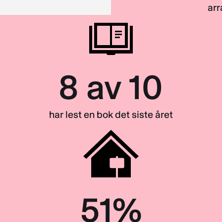
arr
8
av 10
har lest en bok det siste året
51
%