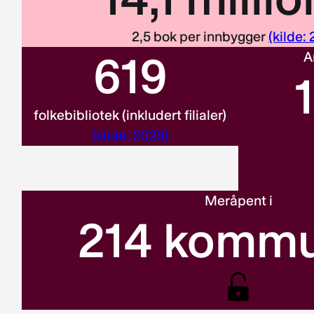
2,5 bok per innbygger
(kilde:
619
A
folkebibliotek (inkludert filialer)
(kilde: 2025)
Meråpent i
214
kommu