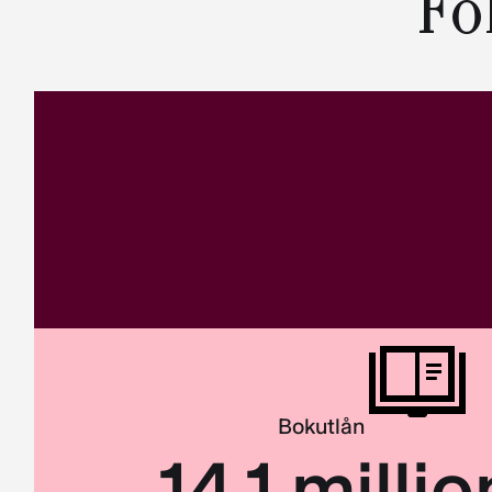
Fo
Bokutlån
14
,1 milli