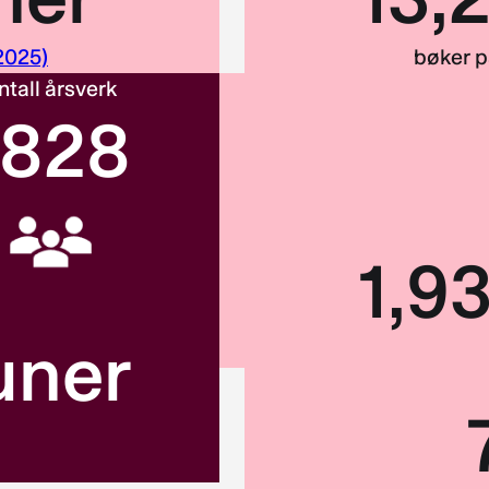
 2025)
bøker p
ntall årsverk
1828
1
,93
ner