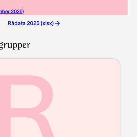
mber 2025)
Rådata 2025 (xlsx)
-grupper
R