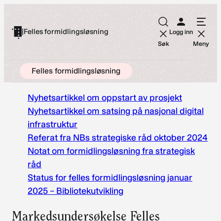
Hopp
til
|
Felles formidlingsløsning
Logg inn
innhold
Søk
Meny
Felles formidlingsløsning
Nyhetsartikkel om oppstart av prosjekt
Nyhetsartikkel om satsing på nasjonal digital
infrastruktur
Referat fra NBs strategiske råd oktober 2024
Notat om formidlingsløsning fra strategisk
råd
Status for felles formidlingsløsning januar
2025 – Bibliotekutvikling
Markedsundersøkelse Felles