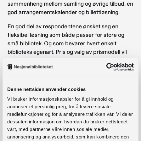
sammenheng mellom samling og øvrige tilbud, en
god arrangementskalender og billettløsning.
En god del av respondentene ønsket seg en
fleksibel løsning som både passer for store og
små bibliotek. Og som bevarer hvert enkelt
biblioteks egenart. Pris og valg av prismodell vil
være en avgjørende faktor for mange, og flere
legger vekt på viktigheten av å involvere publikum
i utviklingsprosessen.
Denne nettsiden anvender cookies
For publikum ser bibliotekansatte for seg at det
Vi bruker informasjonskapsler for å gi innhold og
vil være viktig med god brukervennlighet,
annonser et personlig preg, for å levere sosiale
funksjonalitet og enkel pålogging.
mediefunksjoner og for å analysere trafikken vår. Vi deler
dessuten informasjon om hvordan du bruker nettstedet
Oppsummert kan en si at kartleggingsskjemaet
vårt, med partnerne våre innen sosiale medier,
indikerer følgende som suksessfaktorer for ny
annonsering og analysearbeid, som kan kombinere den
felles formidlingsløsning: