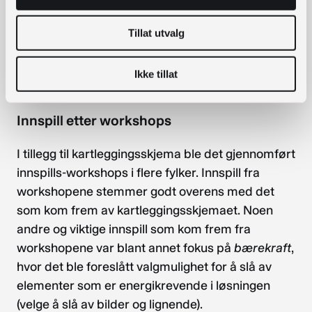
Det er et sentralt poeng og mål i dette prosjektet
at folkebibliotek skal få egen nettsideløsning og
Tillat utvalg
ikke lenger være underlagt kommunale sider, selv
om henvisning mellom nettsidene til bibliotek og
Ikke tillat
kommune vil være naturlig å se for seg.
Innspill etter workshops
I tillegg til kartleggingsskjema ble det gjennomført
innspills-workshops i flere fylker. Innspill fra
workshopene stemmer godt overens med det
som kom frem av kartleggingsskjemaet. Noen
andre og viktige innspill som kom frem fra
workshopene var blant annet fokus på
bærekraft
,
hvor det ble foreslått valgmulighet for å slå av
elementer som er energikrevende i løsningen
(velge å slå av bilder og lignende).