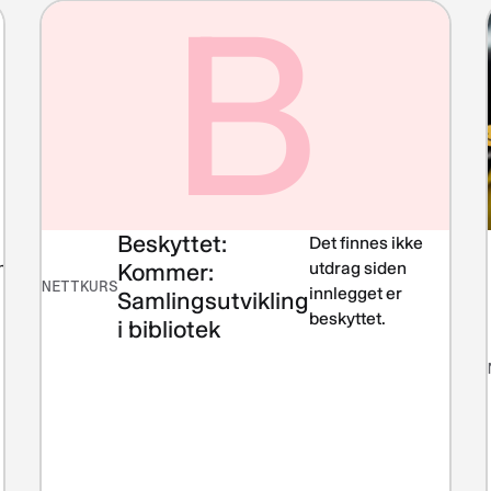
B
Beskyttet:
Det finnes ikke
net
Kommer:
utdrag siden
NETTKURS
innlegget er
Samlingsutvikling
beskyttet.
i bibliotek