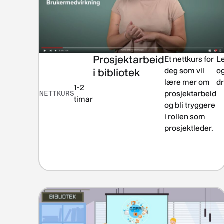
Prosjektarbeid
Et nettkurs for
Le
i bibliotek
deg som vil
o
lære mer om
dr
1-2
NETTKURS
prosjektarbeid
timar
og bli tryggere
i rollen som
prosjektleder.