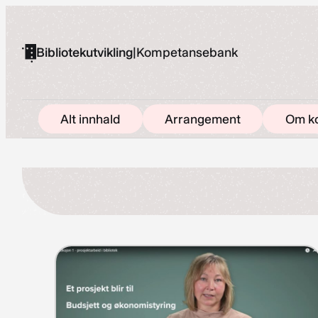
Hopp
til
Bibliotekutvikling
|
Kompetansebank
innhold
Alt innhald
Arrangement
Om k