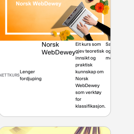
Norsk
Informasjonskompetanse
Eit kurs som
Samling
srollen,
WebDewey
gjev teoretisk
og
sjon og
innsikt og
metadata
praktisk
ng av
Lenger
kunnskap om
NETTKURS
 og
fordjuping
Norsk
WebDewey
som verktøy
for
klassifikasjon.