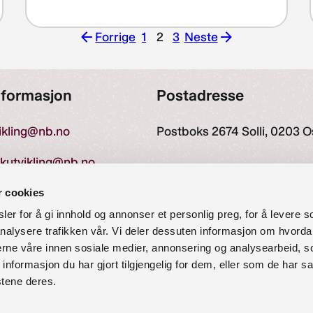
Forrige
1
2
3
Neste
Forrige
Neste
nformasjon
Postadresse
vikling@nb.no
Postboks 2674 Solli, 0203 O
ekutvikling@nb.no
r cookies
er for å gi innhold og annonser et personlig preg, for å levere s
27 60 00
nalysere trafikken vår. Vi deler dessuten informasjon om hvorda
nerne våre innen sosiale medier, annonsering og analysearbeid, 
formasjon du har gjort tilgjengelig for dem, eller som de har sa
stene deres.