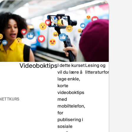
Videoboktips
I dette kurset
Lesing og
vil du lære å
litteraturformidling
lage enkle,
korte
videoboktips
NETTKURS
med
mobiltelefon,
for
publisering i
sosiale