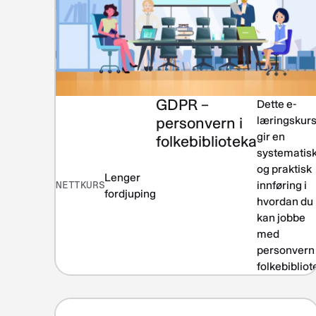
GDPR –
Dette e-
personvern i
læringskur
gir en
folkebiblioteka
systematis
og praktisk
Lenger
NETTKURS
innføring i
fordjuping
hvordan du
kan jobbe
med
personvern 
folkebibliot