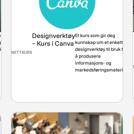
Designverktøy
iing
Et kurs som gir deg
In
g
– Kurs i Canva
kunnskap om et enkelt
ift
designverktøy til bruk for
NETTKURS
å produsere
informasjons- og
markedsføringsmateriell