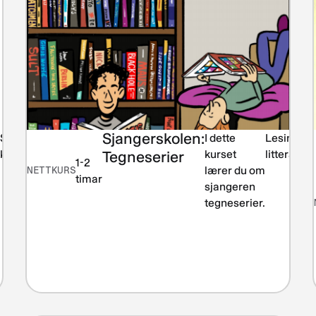
Sjangerskolen:
Spel og nye
I dette
Lesing og
kulturutrykk
Tegneserier
kurset
litteratur
1-2
NETTKURS
lærer du om
timar
sjangeren
tegneserier.
n