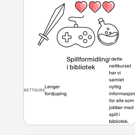
Spillformidling
I dette
i bibliotek
nettkurset
har vi
samlet
Lenger
nyttig
NETTKURS
fordjuping
informasjo
for alle som
jobber med
spill i
bibliotek.