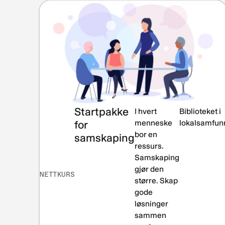
Startpakke
I hvert
Biblioteket i
for
menneske
lokalsamfun
bor en
samskaping
ressurs.
Samskaping
gjør den
NETTKURS
større. Skap
gode
løsninger
sammen