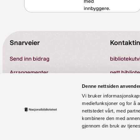
med
innbyggere.
Snarveier
Kontakti
Send inn bidrag
bibliotekut
Arrangementer
nett.bibliot
Om kompetansebanken
Denne nettsiden anvende
Vi bruker informasjonskapsl
Telefon:
23 
Personvernerklæring
mediefunksjoner og for å a
nettstedet vårt, med part
Tilgjengelighetserklæring
kombinere den med annen in
gjennom din bruk av tjene