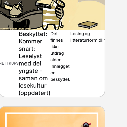
Beskyttet:
formasjonskompetanse
Det
Lesing og
Kommer
finnes
litteraturformidling
ikke
snart:
utdrag
Leselyst
siden
med dei
NETTKURS
innlegget
yngste –
er
saman om
beskyttet.
lesekultur
(oppdatert)