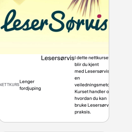
Lesersørvis
I dette nettkurset
Lesing 
formidling
blir du kjent
littera
med Lesersørvis,
en
Lenger
NETTKURS
veiledningsmetode.
fordjuping
Kurset handler om
hvordan du kan
bruke Lesersørvis i
praksis.