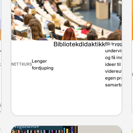
Bibliotekdidaktikk
Informasjonskompetanse
Bli tryggere i
set
undervisning
og få inspira
Lenger
k
NETTKURS
ideer til
fordjuping
videreutvikli
egen praksis
samarbeid.
i
ek.