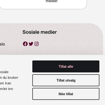
medier
Sosiale medier
Facebook
Twitter
Instagram
slo
Tillat alle
osiale
n du bruker
Tillat utvalg
som kan
mlet inn
Ikke tillat