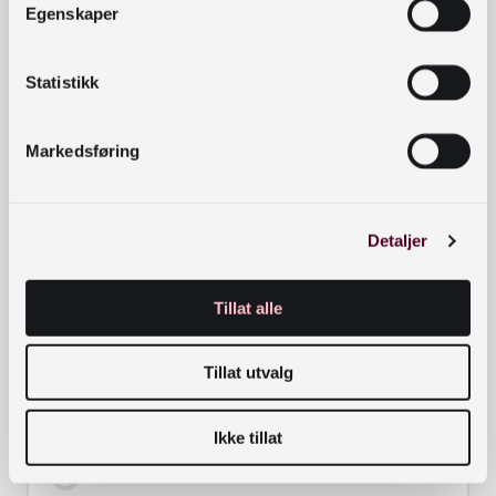
Egenskaper
Introduksjon til kurset Lesersørvis
Statistikk
Markedsføring
Leksjon 1 Hva er Lesersørvis?
Detaljer
Leksjon 2 Lesersørvismetoden
Tillat alle
Leksjon 3 Lesersørvissamtalen
Tillat utvalg
Ikke tillat
Leksjon 4 Hurtigles