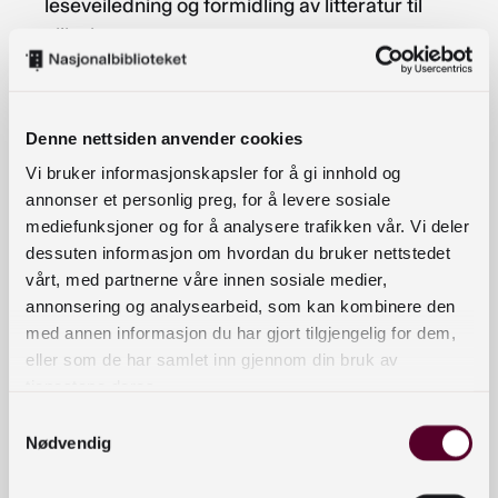
leseveiledning og formidling av litteratur til
ulike lesere.
Det er mulig å ta dette nettkurset som et
selvstudium, men vi anbefaler å følge
Denne nettsiden anvender cookies
et avtalt kursforløp.
Vi bruker informasjonskapsler for å gi innhold og
annonser et personlig preg, for å levere sosiale
Innhold
: Kurset består av introduksjon og syv
mediefunksjoner og for å analysere trafikken vår. Vi deler
leksjoner som omhandler ulike sider
dessuten informasjon om hvordan du bruker nettstedet
ved Lesersørvis. Til hver leksjon er det laget
vårt, med partnerne våre innen sosiale medier,
videoer av ulik lengde. Til sammen er det
annonsering og analysearbeid, som kan kombinere den
med annen informasjon du har gjort tilgjengelig for dem,
33 videoer på ca. 3 timer totalt.
eller som de har samlet inn gjennom din bruk av
Til hver leksjon er det forslag til oppgaver og
tjenestene deres.
videre lesing.
Samtykkevalg
Nødvendig
Kursinnhold