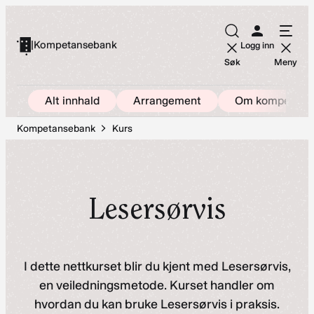
Hopp
til
|
Kompetansebank
Logg inn
innhold
Søk
Meny
Alt innhald
Arrangement
Om kompetans
Kompetansebank
Kurs
Lesersørvis
I dette nettkurset blir du kjent med Lesersørvis,
en veiledningsmetode. Kurset handler om
hvordan du kan bruke Lesersørvis i praksis.