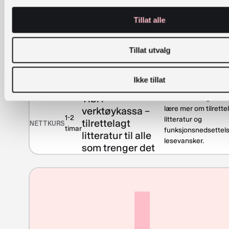
Tillat alle
Tillat utvalg
Ikke tillat
Tibi i
Kurset for deg som 
lære mer om tilrette
verktøykassa –
1-2
litteratur og
tilrettelagt
NETTKURS
timar
funksjonsnedsettels
litteratur til alle
lesevansker.
som trenger det