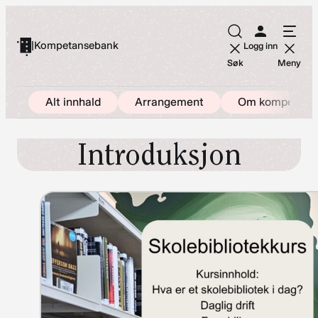
Hopp
til
|
Kompetansebank
Logg inn
innhold
Søk
Meny
Alt innhald
Arrangement
Om kompetans
Introduksjon