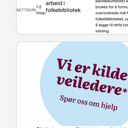
plandokumenter 
arbeid i
1-2
brukes for å form
folkebibliotek
NETTKURS
timar
overordnede mål 
folkebiblioteket, o
å legge til rette fo
satsing.