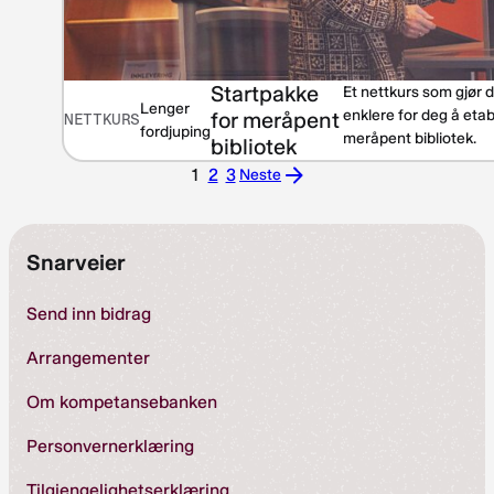
Startpakke
Et nettkurs som gjør d
Lenger
enklere for deg å etab
for meråpent
NETTKURS
fordjuping
meråpent bibliotek.
bibliotek
1
2
3
Neste
Neste
Snarveier
Send inn bidrag
Arrangementer
Om kompetansebanken
Personvernerklæring
Tilgjengelighetserklæring