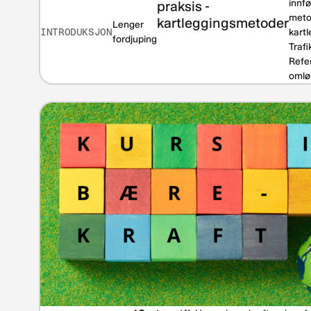
innfø
praksis -
meto
kartleggingsmetoder
Lenger
INTRODUKSJON
kartl
fordjuping
Trafi
Refe
omlø