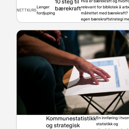
10 steg til
Hva er bærekraft og hvorfo
Lenger
relevant for bibliotek å ar
bærekraft
NETTKURS
fordjuping
målrettet med bærekraft? 
egen bærekraftstrategi med
Kommunestatistikk
En innføring i hvo
statistikk og
og strategisk