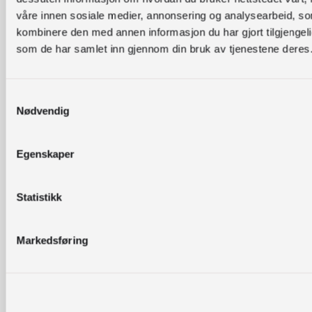
våre innen sosiale medier, annonsering og analysearbeid, s
kombinere den med annen informasjon du har gjort tilgjengelig
som de har samlet inn gjennom din bruk av tjenestene deres
Samtykkevalg
Lær å bruke
I dette kurset 
Nødvendig
bedre kjent m
Bærekraftsbiblioteket
Bærekraftsbibl
1-2
ressurs for bib
Egenskaper
NETTKURS
timar
som ønsker å 
litteratur til 
med bærekraf
Statistikk
tema.
Markedsføring