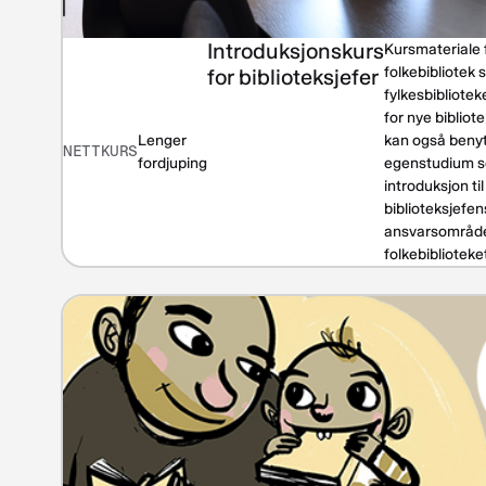
Introduksjonskurs
Kursmateriale f
folkebibliotek 
for biblioteksjefer
fylkesbibliote
for nye bibliot
Lenger
kan også benytt
NETTKURS
fordjuping
egenstudium 
introduksjon til
biblioteksjefen
ansvarsområd
folkebiblioteke