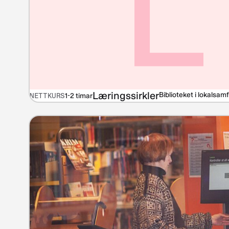
L
Læringssirkler
Biblioteket i lokalsam
NETTKURS
1-2 timar