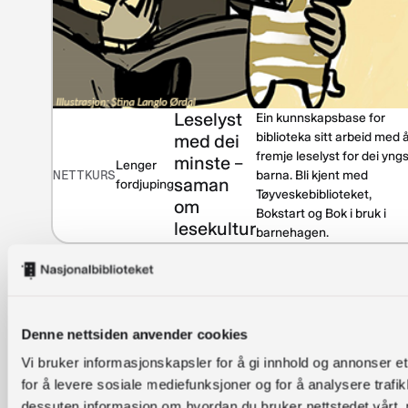
Leselyst
Ein kunnskapsbase for
biblioteka sitt arbeid med 
med dei
fremje leselyst for dei yng
minste –
Lenger
NETTKURS
barna. Bli kjent med
saman
fordjuping
Tøyveskebiblioteket,
om
Bokstart og Bok i bruk i
lesekultur
barnehagen.
Denne nettsiden anvender cookies
Vi bruker informasjonskapsler for å gi innhold og annonser et
for å levere sosiale mediefunksjoner og for å analysere trafik
dessuten informasjon om hvordan du bruker nettstedet vårt,