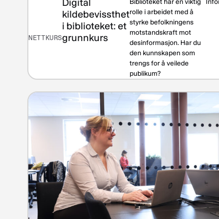
Digital
Biblioteket har en viktig
Inf
rolle i arbeidet med å
kildebevissthet
styrke befolkningens
i biblioteket: et
motstandskraft mot
grunnkurs
NETTKURS
desinformasjon. Har du
den kunnskapen som
trengs for å veilede
publikum?