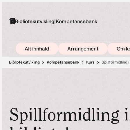
Hopp
til
Bibliotekutvikling
|
Kompetansebank
innhold
Alt innhald
Arrangement
Om k
Bibliotekutvikling
Kompetansebank
Kurs
Spillformidling i
Spillformidling i