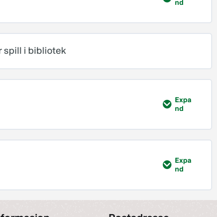
nd
al
0% FULLFØRT
0/5 Steps
spill i bibliotek
Expa
nd
0% FULLFØRT
0/5 Steps
Expa
nd
0% FULLFØRT
0/5 Steps