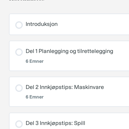
Introduksjon
Del 1 Planlegging og tilrettelegging
6 Emner
Leksjoninnhold
Del 2 Innkjøpstips: Maskinvare
6 Emner
1.1 Den gode dialogen – hva skal vi skap
Leksjoninnhold
1.2 Design thinking – en modell for med
Del 3 Innkjøpstips: Spill