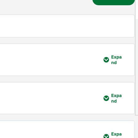
Expa
nd
0% FULLFØRT
0/6 Steps
Expa
nd
e?
0% FULLFØRT
0/6 Steps
virkning
Expa