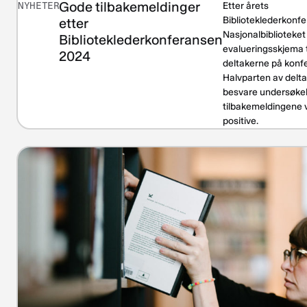
Gode tilbakemeldinger
NYHETER
Etter årets
Biblioteklederkonf
etter
Nasjonalbiblioteket 
Biblioteklederkonferansen
evalueringsskjema ti
2024
deltakerne på konf
Halvparten av delta
besvare undersøkel
tilbakemeldingene 
positive.