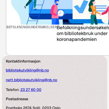
Befolkningsundersøkel
BEFOLKNINGSUNDERSØKELSER
om bibliotekbruk under
koronapandemien
Kontaktinformasjon
bibliotekutvikling@nb.no
nett.bibliotekutvikling@nb.no
Telefon:
23 27 60 00
Postadresse
Postboks 2674 Solli, 0203 Oslo