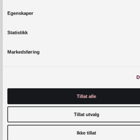
Bruk av folkebibliotek v
BEFOLKNINGSUNDERSØKELSER
Egenskaper
positiv utvikling
Statistikk
Markedsføring
D
Tillat alle
Tillat utvalg
Nasjonalbiblioteket samler ikke inn skolebibliot
for 2021
Ikke tillat