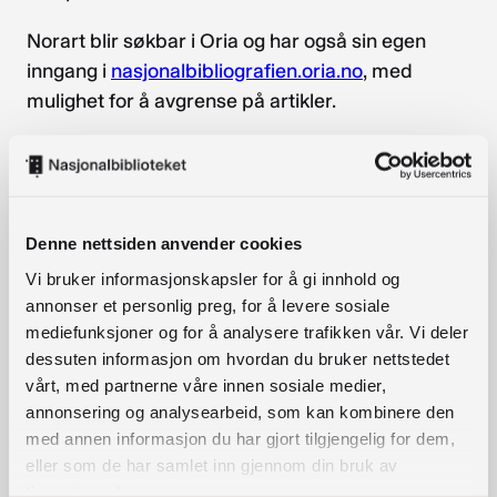
Norart blir søkbar i Oria og har også sin egen
inngang i
nasjonalbibliografien.oria.no
, med
mulighet for å avgrense på artikler.
Denne nettsiden anvender cookies
Vi bruker informasjonskapsler for å gi innhold og
I tillegg vil Norart-artiklene være tilgjengelige i
annonser et personlig preg, for å levere sosiale
mediefunksjoner og for å analysere trafikken vår. Vi deler
Depotbibliotekets nye tjeneste.
Her kan også
dessuten informasjon om hvordan du bruker nettstedet
artikkelkopier bestilles.
vårt, med partnerne våre innen sosiale medier,
annonsering og analysearbeid, som kan kombinere den
Henvendelser om Norart kan rettes
med annen informasjon du har gjort tilgjengelig for dem,
til:
norartikler@nb.no
(eller telefon 23 27 62 63).
eller som de har samlet inn gjennom din bruk av
tjenestene deres.