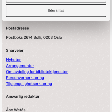
nett.bibliotekutvikling@nb.no
Ikke tillat
Telefon:
23 27 60 00
Postadresse
Postboks 2674 Solli, 0203 Oslo
Snarveier
Nyheter
Arrangementer
Om avdeling for bibliotektjenester
Personvernerklæring
Tilgjengelighetserklæring
Ansvarlig redaktør
Åse Wetås