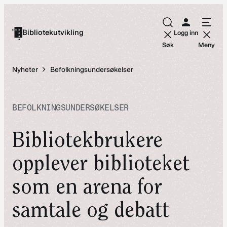
Hopp
til
Bibliotekutvikling
Logg inn
innhold
Søk
Meny
Nyheter
Befolkningsundersøkelser
BEFOLKNINGSUNDERSØKELSER
Bibliotekbrukere
opplever biblioteket
som en arena for
samtale og debatt