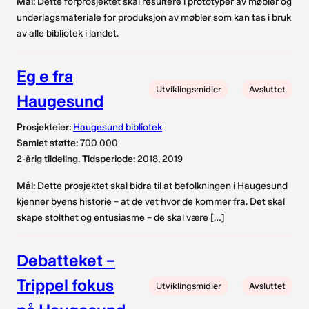
Mål:
Dette forprosjektet skal resultere i prototyper av møbler og
underlagsmateriale for produksjon av møbler som kan tas i bruk
av alle bibliotek i landet.
Eg e fra
Utviklingsmidler
Avsluttet
Haugesund
Prosjekteier:
Haugesund bibliotek
Samlet støtte:
700 000
2-årig tildeling. Tidsperiode:
2018, 2019
Mål:
Dette prosjektet skal bidra til at befolkningen i Haugesund
kjenner byens historie – at de vet hvor de kommer fra. Det skal
skape stolthet og entusiasme – de skal være […]
Debatteket –
Trippel fokus
Utviklingsmidler
Avsluttet