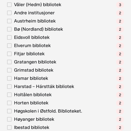
Våler (Hedm) bibliotek
3
Andre institusjoner
2
Austrheim bibliotek
2
Bø (Nordland) bibliotek
2
Eidsvoll bibliotek
2
Elverum bibliotek
2
Fitjar bibliotek
2
Gratangen bibliotek
2
Grimstad bibliotek
2
Hamar bibliotek
2
Harstad – Hárstták bibliotek
2
Holtålen bibliotek
2
Horten bibliotek
2
Høgskolen i Østfold. Biblioteket.
2
Høyanger bibliotek
2
Ibestad bibliotek
2