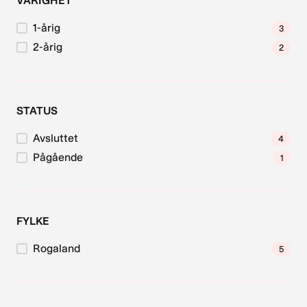
VARIGHET
1-årig
3
2-årig
2
STATUS
Avsluttet
4
Pågående
1
FYLKE
Rogaland
5