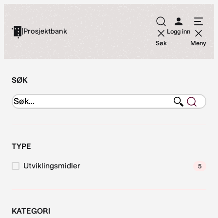
Hopp
til
|
Prosjektbank
Logg inn
innhold
Søk
Meny
SØK
TYPE
Utviklingsmidler
5
KATEGORI