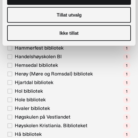
Gáivuotna – Kåfjord – Kaivuono bibliotek
1
Gausdal bibliotek
1
Tillat utvalg
Grong bibliotek
1
Grue bibliotek
1
Ikke tillat
Halden bibliotek
1
Hammerfest bibliotek
1
Handelshøyskolen BI
1
Hemsedal bibliotek
1
Herøy (Møre og Romsdal) bibliotek
1
Hjartdal bibliotek
1
Hol bibliotek
1
Hole bibliotek
1
Hvaler bibliotek
1
Høgskulen på Vestlandet
1
Høyskolen Kristiania. Biblioteket
1
Hå bibliotek
1