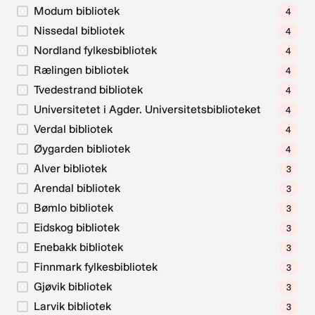
Modum bibliotek
4
Nissedal bibliotek
4
Nordland fylkesbibliotek
4
Rælingen bibliotek
4
Tvedestrand bibliotek
4
Universitetet i Agder. Universitetsbiblioteket
4
Verdal bibliotek
4
Øygarden bibliotek
4
Alver bibliotek
3
Arendal bibliotek
3
Bømlo bibliotek
3
Eidskog bibliotek
3
Enebakk bibliotek
3
Finnmark fylkesbibliotek
3
Gjøvik bibliotek
3
Larvik bibliotek
3