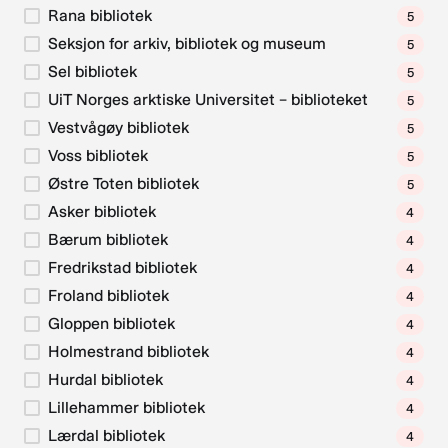
Rana bibliotek
5
Seksjon for arkiv, bibliotek og museum
5
Sel bibliotek
5
UiT Norges arktiske Universitet – biblioteket
5
Vestvågøy bibliotek
5
Voss bibliotek
5
Østre Toten bibliotek
5
Asker bibliotek
4
Bærum bibliotek
4
Fredrikstad bibliotek
4
Froland bibliotek
4
Gloppen bibliotek
4
Holmestrand bibliotek
4
Hurdal bibliotek
4
Lillehammer bibliotek
4
Lærdal bibliotek
4