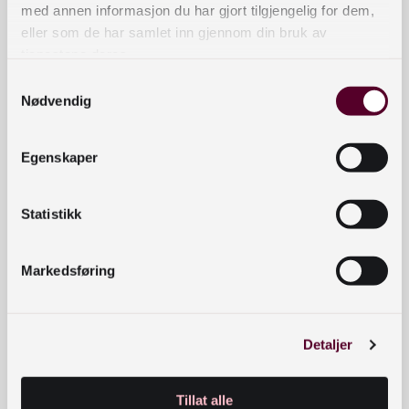
med annen informasjon du har gjort tilgjengelig for dem,
Alstahaug bibliotek
1
eller som de har samlet inn gjennom din bruk av
Alvdal bibliotek
1
tjenestene deres.
Anno museum AS, bibliotektjenesten
1
Samtykkevalg
Askvoll bibliotek
1
Nødvendig
Aukra bibliotek
1
Aurland bibliotek
1
Egenskaper
Averøy bibliotek
1
Brønnøy bibliotek
1
Statistikk
Dovre bibliotek
1
Etne bibliotek
1
Evje og Hornnes bibliotek
Markedsføring
1
Fauske – Fuosko bibliotek
1
Fjord bibliotek
1
Detaljer
Flatanger bibliotek
1
Folkehelseinstituttet, Biblioteket
1
Frøya bibliotek
1
Tillat alle