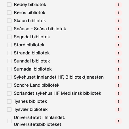
Rødøy bibliotek
1
Røros bibliotek
1
Skaun bibliotek
1
Snåase – Snåsa bibliotek
1
Sogndal bibliotek
1
Stord bibliotek
1
Stranda bibliotek
1
Sunndal bibliotek
1
Surnadal bibliotek
1
Sykehuset Innlandet HF, Bibliotektjenesten
1
Søndre Land bibliotek
1
Sørlandet sykehus HF Medisinsk bibliotek
1
Tysnes bibliotek
1
Tysvær bibliotek
1
Universitetet i Innlandet.
1
Universitetsbiblioteket