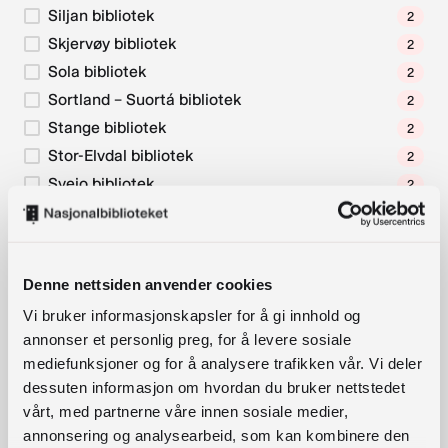
Siljan bibliotek
2
Skjervøy bibliotek
2
Sola bibliotek
2
Sortland – Suortá bibliotek
2
Stange bibliotek
2
Stor-Elvdal bibliotek
2
Sveio bibliotek
2
Sørreisa bibliotek
2
Tokke bibliotek
2
Trysil bibliotek
2
Denne nettsiden anvender cookies
Ullensaker bibliotek
2
Vi bruker informasjonskapsler for å gi innhold og
Ullensvang bibliotek
2
annonser et personlig preg, for å levere sosiale
Universitetsbiblioteket i Stavanger
2
mediefunksjoner og for å analysere trafikken vår. Vi deler
Vadsø bibliotek
2
dessuten informasjon om hvordan du bruker nettstedet
Vestby bibliotek
2
vårt, med partnerne våre innen sosiale medier,
Øystre Slidre bibliotek
annonsering og analysearbeid, som kan kombinere den
2