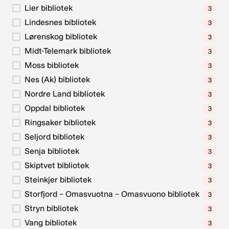
Lier bibliotek
3
Lindesnes bibliotek
3
Lørenskog bibliotek
3
Midt-Telemark bibliotek
3
Moss bibliotek
3
Nes (Ak) bibliotek
3
Nordre Land bibliotek
3
Oppdal bibliotek
3
Ringsaker bibliotek
3
Seljord bibliotek
3
Senja bibliotek
3
Skiptvet bibliotek
3
Steinkjer bibliotek
3
Storfjord – Omasvuotna – Omasvuono bibliotek
3
Stryn bibliotek
3
Vang bibliotek
3