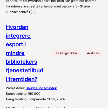
et nettkurs for hvordan andre bibliotek kan gjøre det samme –
Inkludere alle ansatte i arbeidet med bærekraft – Styrke
kunnskapsnivå i […]
Hvordan
integrere
esport i
mindre
Utviklingsmidler
Avsluttet
bibliotekers
tjenestetilbud
i fremtiden?
Prosjekteier:
Haugesund bibliotek
Samlet støtte:
150 000
1-årig tildeling. Tidsperiode:
2023, 2024