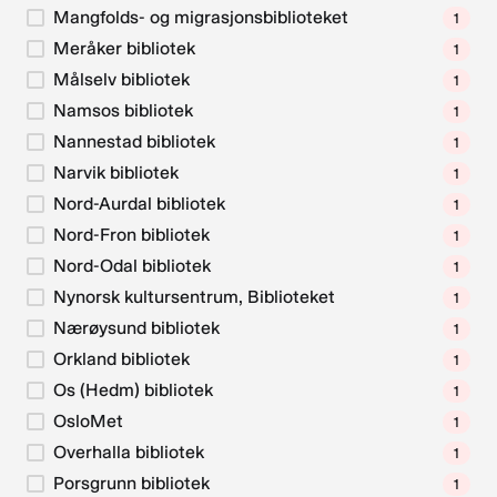
Mangfolds- og migrasjonsbiblioteket
1
Meråker bibliotek
1
Målselv bibliotek
1
Namsos bibliotek
1
Nannestad bibliotek
1
Narvik bibliotek
1
Nord-Aurdal bibliotek
1
Nord-Fron bibliotek
1
Nord-Odal bibliotek
1
Nynorsk kultursentrum, Biblioteket
1
Nærøysund bibliotek
1
Orkland bibliotek
1
Os (Hedm) bibliotek
1
OsloMet
1
Overhalla bibliotek
1
Porsgrunn bibliotek
1