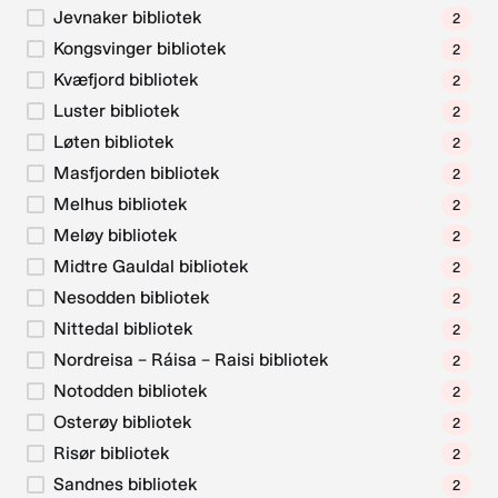
Jevnaker bibliotek
2
Kongsvinger bibliotek
2
Kvæfjord bibliotek
2
Luster bibliotek
2
Løten bibliotek
2
Masfjorden bibliotek
2
Melhus bibliotek
2
Meløy bibliotek
2
Midtre Gauldal bibliotek
2
Nesodden bibliotek
2
Nittedal bibliotek
2
Nordreisa – Ráisa – Raisi bibliotek
2
Notodden bibliotek
2
Osterøy bibliotek
2
Risør bibliotek
2
Sandnes bibliotek
2