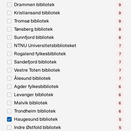
Drammen bibliotek
9
Kristiansand bibliotek
9
Tromsø bibliotek
9
Tønsberg bibliotek
9
Sunnfjord bibliotek
8
NTNU Universitetsbiblioteket
7
Rogaland fylkesbibliotek
7
Sandefjord bibliotek
7
Vestre Toten bibliotek
7
Ålesund bibliotek
7
Agder fylkesbibliotek
6
Levanger bibliotek
6
Malvik bibliotek
6
Trondheim bibliotek
6
Haugesund bibliotek
5
Indre Østfold bibliotek
5