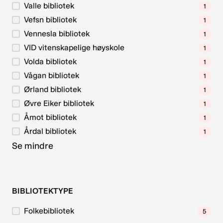
Valle bibliotek
1
Vefsn bibliotek
1
Vennesla bibliotek
1
VID vitenskapelige høyskole
1
Volda bibliotek
1
Vågan bibliotek
1
Ørland bibliotek
1
Øvre Eiker bibliotek
1
Åmot bibliotek
1
Årdal bibliotek
1
Se mindre
BIBLIOTEKTYPE
Folkebibliotek
5