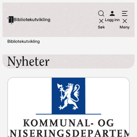
Hopp
til
Bibliotekutvikling
Logg inn
innhold
Søk
Meny
Bibliotekutvikling
Nyheter