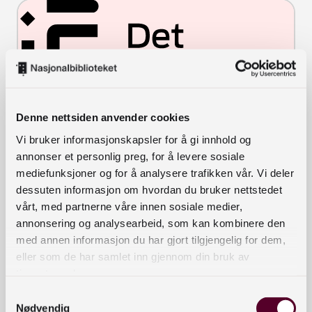
Denne nettsiden anvender cookies
Vi bruker informasjonskapsler for å gi innhold og
annonser et personlig preg, for å levere sosiale
Det flerspråklige
NYHETER
Det er høy kjennskap og
mediefunksjoner og for å analysere trafikken vår. Vi deler
bruk av Det flerspråklige
bibliotek
dessuten informasjon om hvordan du bruker nettstedet
bibliotek blant
oppleves som en
folkebibliotekene.
vårt, med partnerne våre innen sosiale medier,
viktig tjeneste for
Tjenestene oppleves som
annonsering og analysearbeid, som kan kombinere den
folkebibliotekene
viktige for bibliotekene,
med annen informasjon du har gjort tilgjengelig for dem,
spesielt muligheten for
eller som de har samlet inn gjennom din bruk av
fjernlån og bokpakker.
tjenestene deres.
Samtykkevalg
Nødvendig