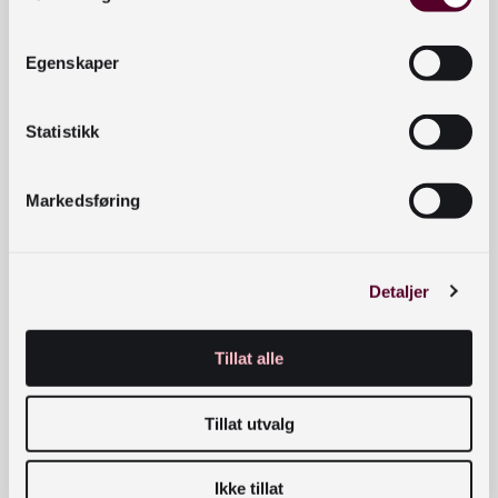
Egenskaper
Statistikk
Markedsføring
Samarbeid mellom folke- og
AKTIV
FORMIDLING
skolebibliotek om aktiv formidling
2021
Detaljer
Tillat alle
Tillat utvalg
Ikke tillat