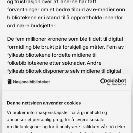
og frustrasjon over at lånerne har fått
forventninger om et bedre tilbud av e-medier enn
bibliotekene er i stand til å opprettholde innenfor
ordinære budsjetter.
De fem millioner kronene som ble tildelt til digital
formidling ble brukt på forskjellige måter. Fem av
fylkesbibliotekene fordelte midlene til
folkebibliotekene etter søknader. Andre
fylkesbibliotek disponerte selv midlene til digital
formidling og sørget for digitale produksjoner, i
arbeidsgrupper eller annet samarbeid med
folkebibliotekene. Folkebibliotekene ga innspill til
bruken av midlene gjennom møter,
Denne nettsiden anvender cookies
spørreundersøkelser eller e-post.
Vi bruker informasjonskapsler for å gi innhold og
annonser et personlig preg, for å levere sosiale
Rapportene hevder at midlene har gitt verdifull
mediefunksjoner og for å analysere trafikken vår. Vi deler
kompetanse og styrket det regionale