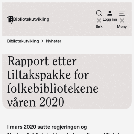
Hopp
til
Bibliotekutvikling
Logg inn
innhold
Søk
Meny
Bibliotekutvikling
Nyheter
Rapport etter
tiltakspakke for
folkebibliotekene
våren 2020
I mars 2020 satte regjeringen og