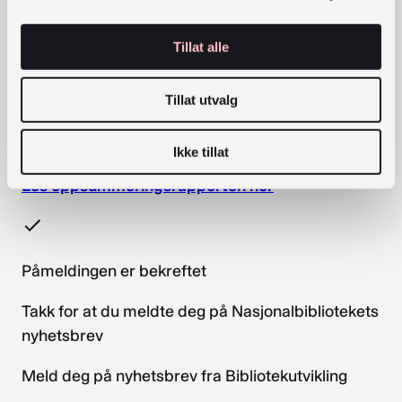
nett
. Fylkesbiblioteket mener at det nasjonale
samarbeidet om dette har tilført en
profesjonalitet som vil være verdifullt for felles
Tillat alle
arbeid med kompetansetiltak framover, bl.a. i
fylkesbibliotekenes felles
Tillat utvalg
utviklingsprosjekt
Formidlingskompetanse i
folkebibliotek (FiF)
.
Ikke tillat
Les oppsummeringsrapporten her
Påmeldingen er bekreftet
Takk for at du meldte deg på Nasjonalbibliotekets
nyhetsbrev
Meld deg på nyhetsbrev fra Bibliotekutvikling