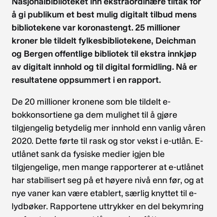
Nasjonalbiblioteket inn ekstraordinære tiltak for
å gi publikum et best mulig digitalt tilbud mens
bibliotekene var koronastengt. 25 millioner
kroner ble tildelt fylkesbibliotekene, Deichman
og Bergen offentlige bibliotek til ekstra innkjøp
av digitalt innhold og til digital formidling. Nå er
resultatene oppsummert
i en rapport.
De 20 millioner kronene som ble tildelt e-
bokkonsortiene ga dem mulighet til å gjøre
tilgjengelig betydelig mer innhold enn vanlig våren
2020. Dette førte til rask og stor vekst i e-utlån. E-
utlånet sank da fysiske medier igjen ble
tilgjengelige, men mange rapporterer at e-utlånet
har stabilisert seg på et høyere nivå enn før, og at
nye vaner kan være etablert, særlig knyttet til e-
lydbøker. Rapportene uttrykker en del bekymring