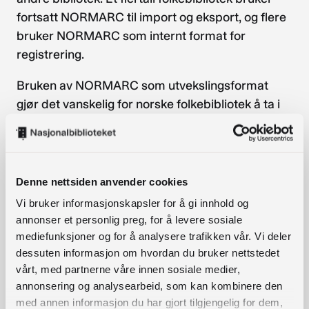
fortsatt NORMARC til import og eksport, og flere
bruker NORMARC som internt format for
registrering.
Bruken av NORMARC som utvekslingsformat
gjør det vanskelig for norske folkebibliotek å ta i
bruk utenlandske biblioteksystem hvis de ønsker
det. Det krever lokal tilpasning for å bruke
NORMARC, noe som både fordyrer og
forvansker bruken av system.
Denne nettsiden anvender cookies
Vi bruker informasjonskapsler for å gi innhold og
Bruk av MARC 21, som er en de facto standard på
annonser et personlig preg, for å levere sosiale
det bibliografiske området, vil gjøre det enkelt å
mediefunksjoner og for å analysere trafikken vår. Vi deler
kopiere bibliografiske poster fra utenlandske
dessuten informasjon om hvordan du bruker nettstedet
bibliotek. Det åpner også for å ta i bruk
vårt, med partnerne våre innen sosiale medier,
eksisterende verktøy for håndtering av
annonsering og analysearbeid, som kan kombinere den
bibliografiske data i MARC 21. Å samles rundt ett
med annen informasjon du har gjort tilgjengelig for dem,