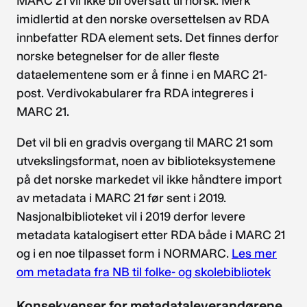
MARC 21 vil ikke bli oversatt til norsk. Merk
imidlertid at den norske oversettelsen av RDA
innbefatter RDA element sets. Det finnes derfor
norske betegnelser for de aller fleste
dataelementene som er å finne i en MARC 21-
post. Verdivokabularer fra RDA integreres i
MARC 21.
Det vil bli en gradvis overgang til MARC 21 som
utvekslingsformat, noen av biblioteksystemene
på det norske markedet vil ikke håndtere import
av metadata i MARC 21 før sent i 2019.
Nasjonalbiblioteket vil i 2019 derfor levere
metadata katalogisert etter RDA både i MARC 21
og i en noe tilpasset form i NORMARC.
Les mer
om metadata fra NB til folke- og skolebibliotek
Konsekvenser for metadataleverandørene