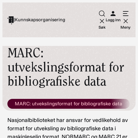
Hopp
til
|
Kunnskapsorganisering
Logg inn
innhold
Søk
Meny
MARC:
utvekslingsformat for
bibliografiske data
MARC: utvekslingsformat for bibliografiske data
Nasjonalbiblioteket har ansvar for vedlikehold av
format for utveksling av bibliografiske data i
maskinleselig format. NORMARC og MARC 21 er