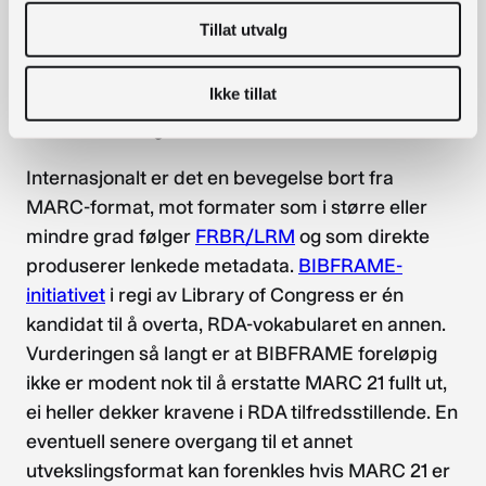
title of work». Elementene er spesifisert som
Tillat utvalg
lenkede data). Dette vil gjøre det enklere å
konvertere MARC 21-poster til lenkede data, også
Ikke tillat
før en omforent arvtaker etter MARC har
manifestert seg.
Internasjonalt er det en bevegelse bort fra
MARC-format, mot formater som i større eller
mindre grad følger
FRBR/LRM
og som direkte
produserer lenkede metadata.
BIBFRAME-
initiativet
i regi av Library of Congress er én
kandidat til å overta, RDA-vokabularet en annen.
Vurderingen så langt er at BIBFRAME foreløpig
ikke er modent nok til å erstatte MARC 21 fullt ut,
ei heller dekker kravene i RDA tilfredsstillende. En
eventuell senere overgang til et annet
utvekslingsformat kan forenkles hvis MARC 21 er