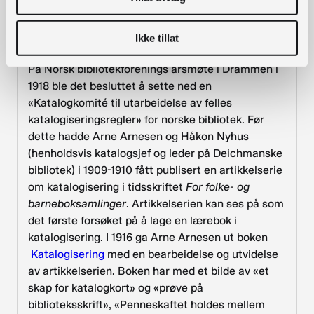
Historien om norske
katalogiseringsregler
Ikke tillat
På Norsk bibliotekforenings årsmøte i Drammen i
1918 ble det besluttet å sette ned en
«Katalogkomité til utarbeidelse av felles
katalogiseringsregler» for norske bibliotek. Før
dette hadde Arne Arnesen og Håkon Nyhus
(henholdsvis katalogsjef og leder på Deichmanske
bibliotek) i 1909-1910 fått publisert en artikkelserie
om katalogisering i tidsskriftet
For folke- og
barneboksamlinger
. Artikkelserien kan ses på som
det første forsøket på å lage en lærebok i
katalogisering. I 1916 ga Arne Arnesen ut boken
Katalogisering
med en bearbeidelse og utvidelse
av artikkelserien. Boken har med et bilde av «et
skap for katalogkort» og «prøve på
biblioteksskrift», «Penneskaftet holdes mellem