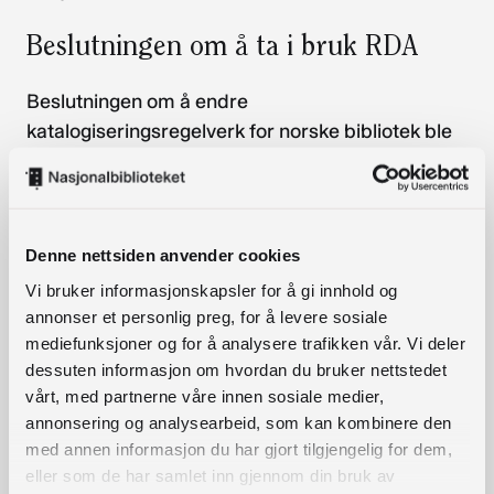
Beslutningen om å ta i bruk RDA
Beslutningen om å endre
katalogiseringsregelverk for norske bibliotek ble
tatt av Nasjonalbiblioteket i 2013.
Nasjonalbiblioteket rådførte seg med
Den
norske katalogkomité
, og fikk en klar anbefaling
fra komiteen om å oversette RDA til norsk og lage
Denne nettsiden anvender cookies
norske anbefalinger til bruken av regelverket.
Vi bruker informasjonskapsler for å gi innhold og
annonser et personlig preg, for å levere sosiale
Det norske bibliotekvesenet bør følge
mediefunksjoner og for å analysere trafikken vår. Vi deler
internasjonale standarder, blant annet for å legge
dessuten informasjon om hvordan du bruker nettstedet
til rette for effektiv gjenbruk av metadata. I Norge
vårt, med partnerne våre innen sosiale medier,
har vi hatt tradisjon for å knytte oss til det
annonsering og analysearbeid, som kan kombinere den
angloamerikanske regelverket, og det er derfor
med annen informasjon du har gjort tilgjengelig for dem,
eller som de har samlet inn gjennom din bruk av
naturlig å følge med på overgangen fra
AACR2
til