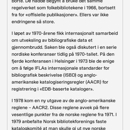
borte. De hadde begynt å bruke det samme
regelverket som folkebibliotekene i 1966, bortsett
fra for «offisielle publikasjoner». Ellers var ikke
endringene så store.
I løpet av 1970-årene fikk internasjonalt samarbeid
om utveksling av bibliografiske data et
gjennombrudd. Saken ble også diskutert i en serie
nordiske konferanser tidlig på 1970-tallet. På den
fjerde konferansen i Helsingør i 1973 ble de enige
om å følge IFLAs internasjonale standarder for
bibliografisk beskrivelse (ISBD) og anglo-
amerikanske katalogiseringsregler (AACR) for
registrering i «EDB-baserte kataloger».
I 1978 kom en ny utgave av de anglo-amerikanske
reglene – AACR2. Disse reglene avvek på flere
vesentlige punkter fra de norske reglene fra 1971. I
1979 anbefalte Norsk bibliotekforenings faste
katalogkomité at man skulle gi ut nye norske