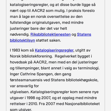
katalogiseringsregler, og at disse burde ligge så
nært opp til AACR2 som mulig. I praksis foreslo
man å lage en norsk oversettelse av den
fullstendige originalutgaven, med mindre
justeringer bare der det var helt
nødvendig.
Riksbibliotektjenesten
og
Statens
bibliotektilsyn
støttet saken.
I 1983 kom så
Katalogiseringsregler
, utgitt av
Norsk bibliotekforening. Regelverket bygget i
hovedsak på AACR2, men med en del justeringer
og tillempninger, blant annet i valg av terminologi.
Inger Cathrine Spangen, den gang
førsteamanuensis ved Statens bibliotekhøgskole,
var ansvarlig for
utgivelsen.
Katalogiseringsregler
kom senere nye
utgaver i 1998 og 2007, og et opplag med mindre
rettelser i 2010. Fra 2007 med Nasjonalbiblioteket
som utgiver.