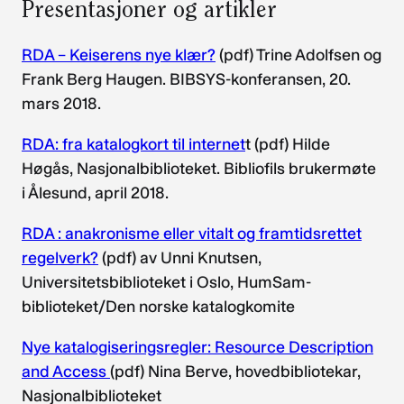
Presentasjoner og artikler
RDA – Keiserens nye klær?
(pdf) Trine Adolfsen og
Frank Berg Haugen. BIBSYS-konferansen, 20.
mars 2018.
RDA: fra katalogkort til internet
t (pdf) Hilde
Høgås, Nasjonalbiblioteket. Bibliofils brukermøte
i Ålesund, april 2018.
RDA : anakronisme eller vitalt og framtidsrettet
regelverk?
(pdf) av Unni Knutsen,
Universitetsbiblioteket i Oslo, HumSam-
biblioteket/Den norske katalogkomite
Nye katalogiseringsregler: Resource Description
and Access
(pdf) Nina Berve, hovedbibliotekar,
Nasjonalbiblioteket