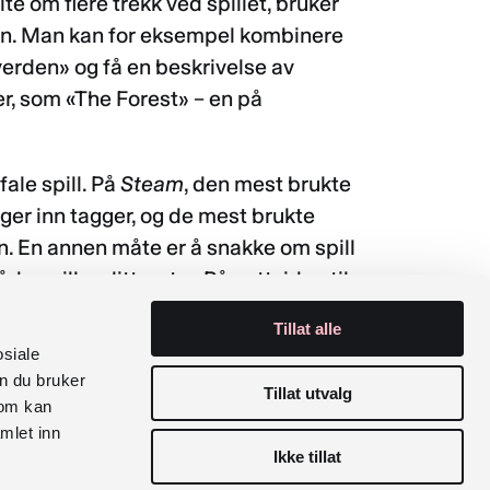
te om flere trekk ved spillet, bruker
sen. Man kan for eksempel kombinere
erden» og få en beskrivelse av
er, som «The Forest» – en på
ale spill. På
Steam
, den mest brukte
gger inn tagger, og de mest brukte
en. En annen måte er å snakke om spill
 spill og litteratur. På nettsiden til
vle med Lesersørvis
. Her løftes det
Tillat alle
appellfaktorer.
osiale
n du bruker
Tillat utvalg
som kan
on
mlet inn
Neste Emne
Ikke tillat