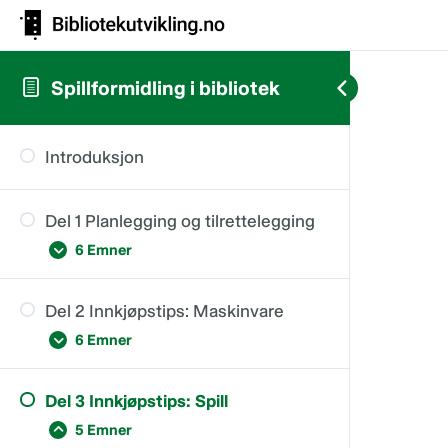
Spillformidling i bibliotek
Introduksjon
Del 1 Planlegging og tilrettelegging
6 Emner
Del 2 Innkjøpstips: Maskinvare
1.1 Den gode dialogen – hva skal vi
6 Emner
skape?
1.2 Design thinking – en modell for
Del 3 Innkjøpstips: Spill
medvirkning
Del 2.1 Innkjøpstips: Nettbrett
5 Emner
1.3 Planlegging, og tilrettelegging