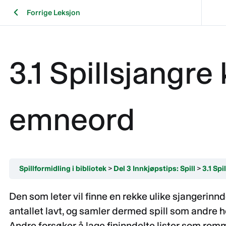
Forrige Leksjon
3.1 Spillsjangre
emneord
Spillformidling i bibliotek
Del 3 Innkjøpstips: Spill
3.1 Sp
Den som leter vil finne en rekke ulike sjangerinnd
antallet lavt, og samler dermed spill som andre hel
Andre forsøker å lage fininndelte lister som romm