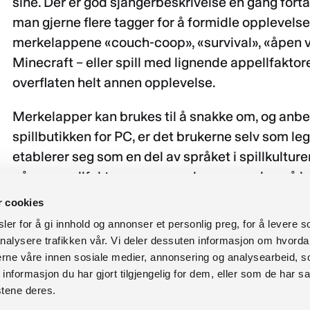
sine. Der er god sjangerbeskrivelse en gang fortal
man gjerne flere tagger for å formidle opplevel
merkelappene «couch-coop», «survival», «åpen v
Minecraft – eller spill med lignende appellfaktor
overflaten helt annen opplevelse.
Merkelapper kan brukes til å snakke om, og anbef
spillbutikken for PC, er det brukerne selv som le
etablerer seg som en del av språket i spillkultur
på er appellfaktorer, noe som kan anvendes på både
Lesersørvis finner vi en digitalutgave av heftet
Le
r cookies
frem flere eksempler på spill og bøker som deler 
er for å gi innhold og annonser et personlig preg, for å levere s
nalysere trafikken vår. Vi deler dessuten informasjon om hvorda
nerne våre innen sosiale medier, annonsering og analysearbeid, 
Tilbake til Leksj
formasjon du har gjort tilgjengelig for dem, eller som de har sa
Forrige Leksjon
stene deres.