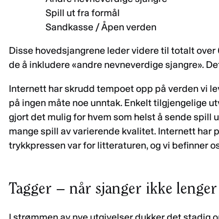
Spill ut fra formål
Sandkasse / Åpen verden
Disse hovedsjangrene leder videre til totalt over
de å inkludere «andre nevneverdige sjangre». Det 
Internett har skrudd tempoet opp på verden vi leve
på ingen måte noe unntak. Enkelt tilgjengelige ut
gjort det mulig for hvem som helst å sende spill 
mange spill av varierende kvalitet. Internett har
trykkpressen var for litteraturen, og vi befinner 
Tagger – når sjanger ikke lenger
I strømmen av nye utgivelser dukker det stadig 