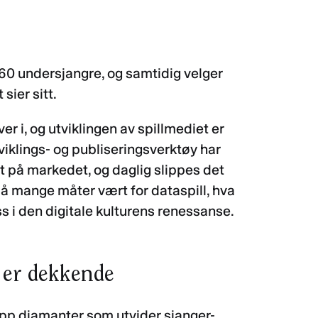
 60 undersjangre, og samtidig velger
sier sitt.
r i, og utviklingen av spillmediet er
viklings- og publiseringsverktøy har
ut på markedet, og daglig slippes det
 på mange måter vært for dataspill, hva
oss i den digitale kulturens renessanse.
 er dekkende
opp diamanter som utvider sjanger-