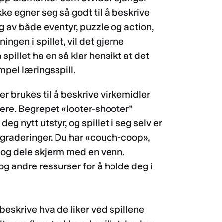
kke egner seg så godt til å beskrive
ag av både eventyr, puzzle og action,
en i spillet, vil det gjerne
spillet ha en så klar hensikt at det
mpel læringsspill.
 brukes til å beskrive virkemidler
illere. Begrepet «looter-shooter”
 deg nytt utstyr, og spillet i seg selv er
graderinger. Du har «couch-coop»,
 og dele skjerm med en venn.
og andre ressurser for å holde deg i
beskrive hva de liker ved spillene