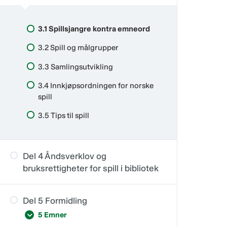
Del 2.2 Innkjøpstips: Spillkonsoller
av areal
Del 2.3 Innkjøpstips: VR
1.4 Prosjektmidler
3.1 Spillsjangre kontra emneord
Del 2.4 Innkjøpstips: PC
1.5 Tidslinje for et tenkt prosjekt
3.2 Spill og målgrupper
Del 2.5 Oppsett og sikkerhet
1.6 Ting å tenke på
3.3 Samlingsutvikling
Del 2.6 Noen ting å tenke på
3.4 Innkjøpsordningen for norske
spill
3.5 Tips til spill
Del 4 Åndsverklov og
bruksrettigheter for spill i bibliotek
Del 5 Formidling
5 Emner