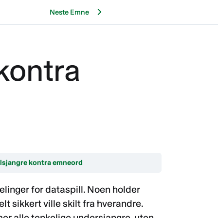
Neste Emne
 kontra
illsjangre kontra emneord
elinger for dataspill. Noen holder
t sikkert ville skilt fra hverandre.
er alle tenkelige undersjangre, uten