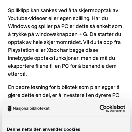
Spillklipp kan sankes ved å ta skjermopptak av
Youtube-videoer eller egen spilling. Har du
Windows og spiller på PC er dette så enkelt som
å trykke på windowsknappen + G. Da starter du
opptak av hele skjermområdet. Vil du ta opp fra
Playstation eller Xbox har begge disse
innebygde opptaksfunksjoner, men da må du
eksportere filene til en PC for å behandle dem
etterpå.
En bedre løsning for bibliotek som planlegger å
gjøre dette en del, er å investere i en dyrere PC
med dedikert grafikkort og et såkalt capture
card. Et capture card kobles til en PC, enten
internt eller via USB avhengig av varianten. Det
har en HDMI-inngang hvor du kobler til det du
Denne nettsiden anvender cookies