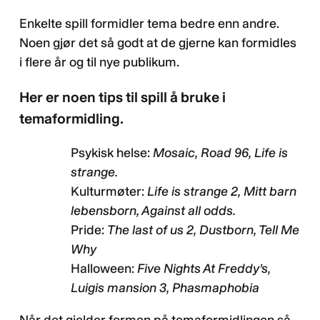
Enkelte spill formidler tema bedre enn andre.
Noen gjør det så godt at de gjerne kan formidles
i flere år og til nye publikum.
Her er noen tips til spill å bruke i
temaformidling.
Psykisk helse:
Mosaic, Road 96, Life is
strange.
Kulturmøter:
Life is strange 2, Mitt barn
lebensborn, Against all odds.
Pride:
The last of us 2, Dustborn, Tell Me
Why
Halloween:
Five Nights At Freddy’s,
Luigis mansion 3, Phasmaphobia
Når det gjelder formen på temaformidlingen så