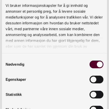
ønsker å ta opp fra. Deretter kan du bruke en
Vi bruker informasjonskapsler for å gi innhold og
gratis video- og strømmeprogramvare som OBS
annonser et personlig preg, for å levere sosiale
Streamlabs for å definere hvilken del av
mediefunksjoner og for å analysere trafikken vår. Vi deler
skjermen du vil ta opp, legge til bibliotekets logo,
dessuten informasjon om hvordan du bruker nettstedet
eller lese inn formidlingskommentarer til
vårt, med partnerne våre innen sosiale medier,
annonsering og analysearbeid, som kan kombinere den
innholdet – med eller uten bildet ditt.
med annen informasjon du har gjort tilgjengelig for dem,
Ønsker du enda mer kontroll over resultatet, kan
eller som de har samlet inn gjennom din bruk av
tjenestene deres.
du lagre filen og gå gjennom den i et
videoredigeringsprogram. Her kan du klippe og
Samtykkevalg
Nødvendig
lime, legge på lyd, tekst og mer. Det finnes
mange gode instruksjonsvideoer på Youtube
som kan lære deg de viktigste funksjonene på
Egenskaper
noen minutter. Bibliogames tilbyr også kurs i
både videoredigering for de som måtte ønske
Statistikk
det.