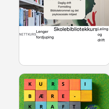
Skolebibliotekkurs
Leiing
Lenger
NETTKURS
og
fordjuping
drift