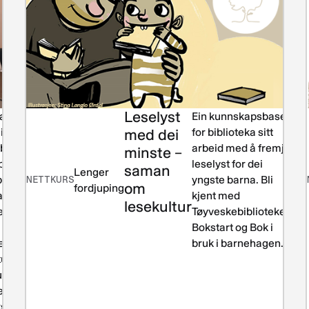
Leselyst
teriale for
Leiing
Ein kunnskapsbase
Les
i
og
med dei
for biblioteka sitt
lit
ibliotek som
drift
arbeid med å fremje
minste –
 på
leselyst for dei
saman
Lenger
bibliotekenes
NETTKURS
yngste barna. Bli
om
fordjuping
rer for nye
kjent med
lesekultur
eksjefer.
Tøyveskebiblioteket,
 kan også
Bokstart og Bok i
s til
bruk i barnehagen.
tudium som
ksjon til
teksjefens
rsområder