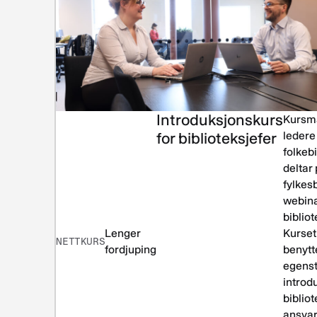
Introduksjonskurs
Kursma
for biblioteksjefer
ledere 
folkeb
deltar
fylkes
webina
bibliot
Lenger
Kurset
NETTKURS
fordjuping
benytte
egens
introdu
biblio
ansva