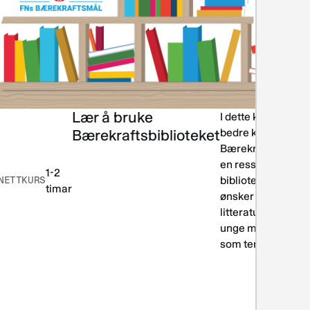
Lær å bruke
ing og
I dette kurset blir 
teraturformidling
Bærekraftsbiblioteket
bedre kjent med
Bærekraftsbibliot
en ressurs for
1-2
NETTKURS
bibliotekarer som
timar
ønsker å formidle
litteratur til barn o
unge med bærekra
som tema.