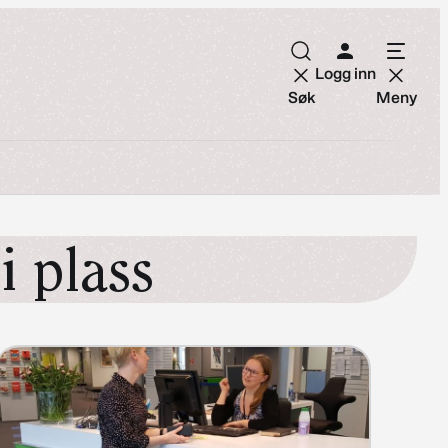
Logg inn
Søk
Meny
i plass