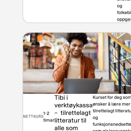
og
folkeb
oppgav
Tibi i
Kurset for deg so
verktøykassa
ønsker å lære me
tilrettelagt litterat
– tilrettelagt
1-2
NETTKURS
og
litteratur til
timar
funksjonsnedsette
alle som
som gir lesevansk