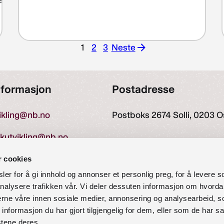
1
2
3
Neste
Neste
nformasjon
Postadresse
vikling@nb.no
Postboks 2674 Solli, 0203 O
ekutvikling@nb.no
r cookies
er for å gi innhold og annonser et personlig preg, for å levere s
27 60 00
nalysere trafikken vår. Vi deler dessuten informasjon om hvorda
nerne våre innen sosiale medier, annonsering og analysearbeid, 
formasjon du har gjort tilgjengelig for dem, eller som de har sa
stene deres.