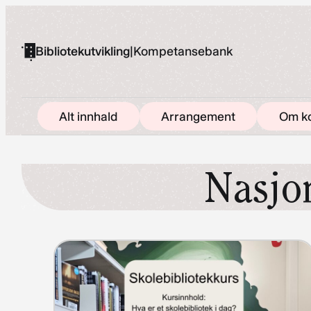
Hopp
til
Bibliotekutvikling
|
Kompetansebank
innhold
Alt innhald
Arrangement
Om k
Nasjon