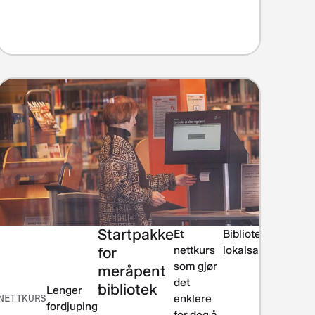
Startpakke
Et
Biblioteket i
for
nettkurs
lokalsamfunnet
som gjør
meråpent
det
bibliotek
Lenger
NETTKURS
enklere
fordjuping
for deg å