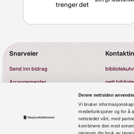
trenger det
Snarveier
Kontakti
Send inn bidrag
bibliotekut
Arrangementer
nett.bibliot
Om kompetansebanken
Denne nettsiden anvende
Vi bruker informasjonskapsl
Telefon:
23 
Personvernerklæring
mediefunksjoner og for å a
nettstedet vårt, med part
Tilgjengelighetserklæring
kombinere den med annen in
gjennom din bruk av tjene