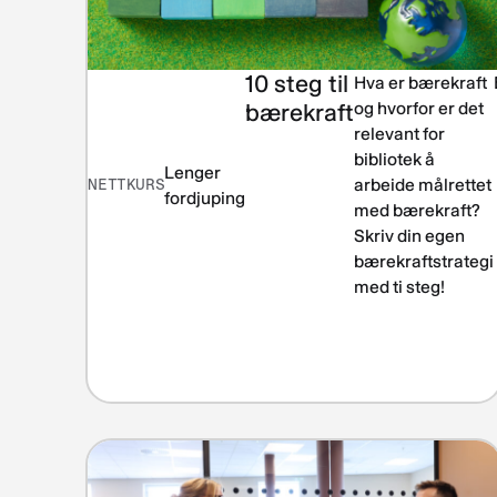
10 steg til
Hva er bærekraft
bærekraft
og hvorfor er det
relevant for
bibliotek å
Lenger
NETTKURS
arbeide målrettet
fordjuping
med bærekraft?
Skriv din egen
bærekraftstrategi
med ti steg!