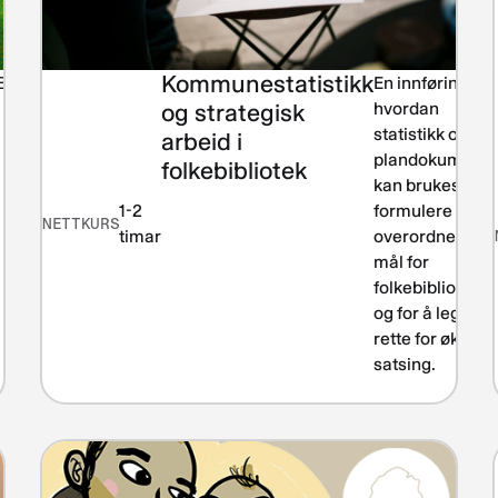
Kommunestatistikk
Bærekraft
En innføring i
og strategisk
hvordan
statistikk og
arbeid i
plandokumente
folkebibliotek
kan brukes for 
1-2
formulere
NETTKURS
timar
overordnede
mål for
folkebiblioteket
og for å legge ti
rette for økt
satsing.