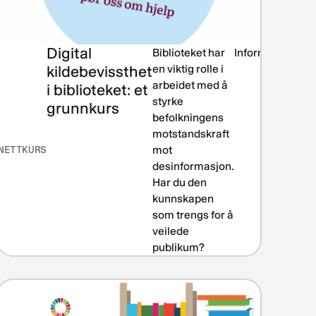
Digital
Biblioteket i
Biblioteket har
Informasjonsk
lokalsamfunnet
kildebevissthet
en viktig rolle i
arbeidet med å
i biblioteket: et
r
styrke
grunnkurs
å
befolkningens
motstandskraft
NETTKURS
mot
desinformasjon.
,
Har du den
l
kunnskapen
som trengs for å
veilede
publikum?