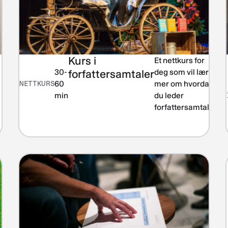
Kurs i
Et nettkurs for
Le
30-
forfattersamtaler
deg som vil lære
li
NETTKURS
60
mer om hvordan
min
du leder
forfattersamtaler.