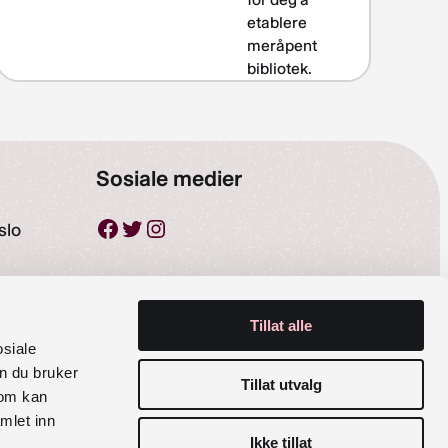
etablere
meråpent
bibliotek.
Sosiale medier
Facebook
Twitter
Instagram
slo
Tillat alle
osiale
n du bruker
Tillat utvalg
som kan
mlet inn
Ikke tillat