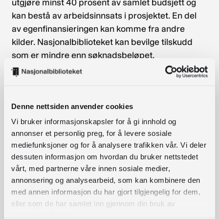
utgjøre minst 40 prosent av samlet budsjett og
kan bestå av arbeidsinnsats i prosjektet. En del
av egenfinansieringen kan komme fra andre
kilder. Nasjonalbiblioteket kan bevilge tilskudd
som er mindre enn søknadsbeløpet.
Varighet
Det gis tilskudd for ett år, som er normal
Denne nettsiden anvender cookies
prosjektperiode. Det kan gis tilskudd til 2-årige og
Vi bruker informasjonskapsler for å gi innhold og
unntaksvis 3-årige prosjekter, med forbehold om
annonser et personlig preg, for å levere sosiale
bevilgninger og forutsetning av godkjent
mediefunksjoner og for å analysere trafikken vår. Vi deler
statusrapport for hvert år. Søknader skal normalt
dessuten informasjon om hvordan du bruker nettstedet
vårt, med partnerne våre innen sosiale medier,
inneholde en plan for oppfølging eller
annonsering og analysearbeid, som kan kombinere den
videreføring etter prosjektperioden. Støtte til
med annen informasjon du har gjort tilgjengelig for dem,
forprosjekt vil ikke uten videre innebære støtte til
eller som de har samlet inn gjennom din bruk av
hovedprosjekt.
tjenestene deres.