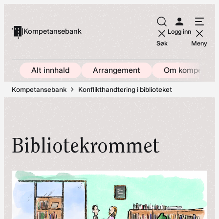
Hopp
til
|
Kompetansebank
Logg inn
innhold
Søk
Meny
Alt innhald
Arrangement
Om kompetans
Kompetansebank
Konflikthandtering i biblioteket
Bibliotekrommet