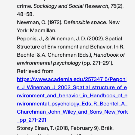
crime.
Sociology
and Social Research
,
76
(2),
48–58.
Newman, O. (1972).
Defensible
space
. New
York: Macmillan.
Peponis, J., & Wineman, J. D. (2002). Spatial
Structure of Environment and Behavior. In R.
Bechtel & A. Churchman (Eds.),
Handbook of
environmental psychology
(pp. 271–291).
Retrieved from
https://www.academia.edu/25734715/Peponi
s_J_Wineman_J_2002_Spatial_structure_of_e
nvironment_and_behavior_in_Handbook_of_e
nvironmental_psychology_Eds_R_Bechtel_A_
Churchman_John_Wiley_and_Sons_New_York
_pp_271-291
Storøy Elnan, T. (2018, February 9). Bråk,