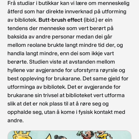
Frå studiar i butikkar kan vi lære om menneskelig
åtferd som har direkte innverknad på utforming
av bibliotek.
Butt-brush effect
(ibid.) er ein
tendens der menneske som vert berørt på
baksida av andre personar medan dei går
mellom reolane brukte langt mindre tid der, og
handla langt mindre, enn dei som ikkje vart
berørte. Studien viste at avstanden mellom
hyllene var avgjerande for uforstyrra røyrsle og
best oppleving for brukarane. Det same gjeld for
utforminga av bibliotek. Det er avgjerande for
brukarane sin trivsel at biblioteket vert utforma
slik at det er nok plass til at å røre seg og
opphalde seg, utan å kome i fysisk kontakt med
andre.