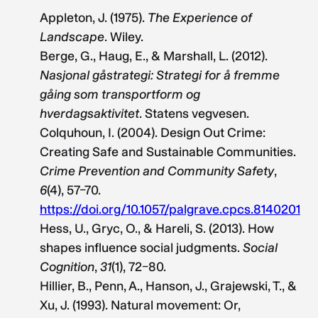
Appleton, J. (1975).
The
Experience of
Landscape
. Wiley.
Berge, G., Haug, E., & Marshall, L. (2012).
Nasjonal gåstrategi: Strategi for å fremme
gåing som
transportform og
hverdagsaktivitet
. Statens vegvesen.
Colquhoun, I. (2004). Design Out Crime:
Creating Safe and Sustainable Communities.
Crime Prevention and Community Safety
,
6
(4), 57–70.
https://doi.org/10.1057/palgrave.cpcs.8140201
Hess, U., Gryc, O., & Hareli, S. (2013). How
shapes influence social judgments.
Social
Cognition
,
31
(1), 72–80.
Hillier, B., Penn, A., Hanson, J., Grajewski, T., &
Xu, J. (1993). Natural movement: Or,