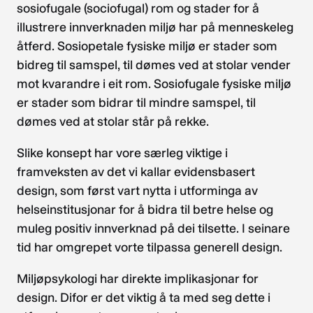
sosiofugale (sociofugal) rom og stader for å
illustrere innverknaden miljø har på menneskeleg
åtferd. Sosiopetale fysiske miljø er stader som
bidreg til samspel, til dømes ved at stolar vender
mot kvarandre i eit rom. Sosiofugale fysiske miljø
er stader som bidrar til mindre samspel, til
dømes ved at stolar står på rekke.
Slike konsept har vore særleg viktige i
framveksten av det vi kallar evidensbasert
design, som først vart nytta i utforminga av
helseinstitusjonar for å bidra til betre helse og
muleg positiv innverknad på dei tilsette. I seinare
tid har omgrepet vorte tilpassa generell design.
Miljøpsykologi har direkte implikasjonar for
design. Difor er det viktig å ta med seg dette i