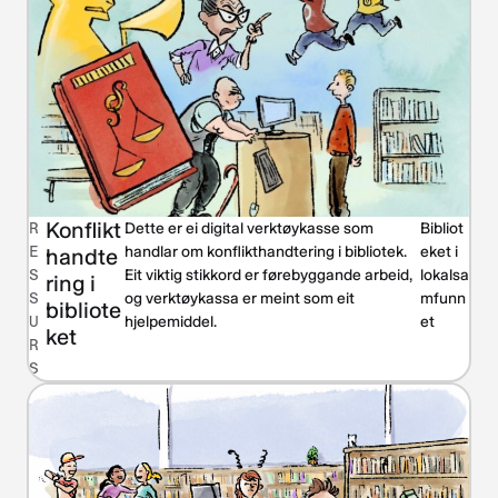
Konflikt
R
Dette er ei digital verktøykasse som
Bibliot
E
handlar om konflikthandtering i bibliotek.
eket i
handte
S
Eit viktig stikkord er førebyggande arbeid,
lokalsa
ring i
S
og verktøykassa er meint som eit
mfunn
bibliote
U
hjelpemiddel.
et
ket
R
S