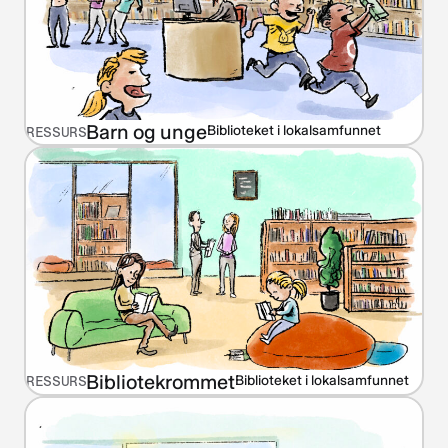
Barn og unge
Biblioteket i lokalsamfunnet
RESSURS
Bibliotekrommet
Biblioteket i lokalsamfunnet
RESSURS