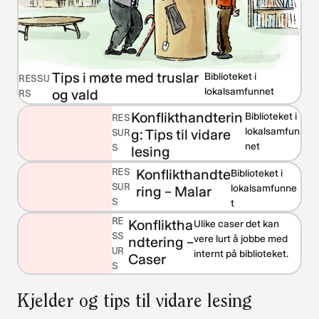
Tips i møte med truslar
Biblioteket i
RESSU
lokalsamfunnet
og vald
RS
Konflikthandterin
Biblioteket i
RES
lokalsamfun
g: Tips til vidare
SUR
net
S
lesing
RES
Konflikthandte
Biblioteket i
SUR
lokalsamfunne
ring – Malar
S
t
RE
Konfliktha
Ulike caser det kan
SS
vere lurt å jobbe med
ndtering –
UR
internt på biblioteket.
Caser
S
Kjelder og tips til vidare lesing