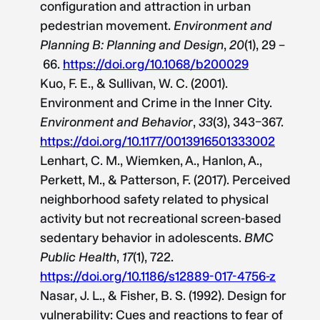
configuration and attraction in urban
pedestrian movement.
Environment and
Planning B: Planning and Design
,
20
(1), 29 –
66.
https://doi.org/10.1068/b200029
Kuo, F. E., & Sullivan, W. C. (2001).
Environment and Crime in the Inner City.
Environment and Behavior
,
33
(3), 343–367.
https://doi.org/10.1177/0013916501333002
Lenhart, C. M., Wiemken, A., Hanlon, A.,
Perkett, M., & Patterson, F. (2017). Perceived
neighborhood safety related to physical
activity but not recreational screen-based
sedentary behavior in adolescents.
BMC
Public Health
,
17
(1), 722.
https://doi.org/10.1186/s12889-017-4756-z
Nasar, J. L., & Fisher, B. S. (1992). Design for
vulnerability: Cues and reactions to fear of