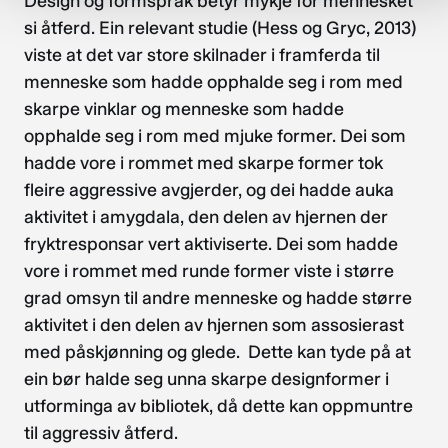
Design og formspråk betyr mykje for mennesket
si åtferd. Ein relevant studie (Hess og Gryc, 2013)
viste at det var store skilnader i framferda til
menneske som hadde opphalde seg i rom med
skarpe vinklar og menneske som hadde
opphalde seg i rom med mjuke former. Dei som
hadde vore i rommet med skarpe former tok
fleire aggressive avgjerder, og dei hadde auka
aktivitet i amygdala, den delen av hjernen der
fryktresponsar vert aktiviserte. Dei som hadde
vore i rommet med runde former viste i større
grad omsyn til andre menneske og hadde større
aktivitet i den delen av hjernen som assosierast
med påskjønning og glede. Dette kan tyde på at
ein bør halde seg unna skarpe designformer i
utforminga av bibliotek, då dette kan oppmuntre
til aggressiv åtferd.