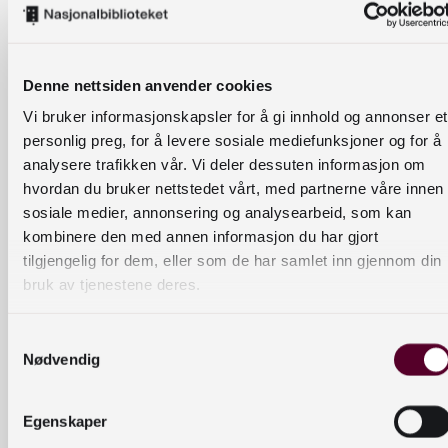
Bibliotekarar i New York jobbar med stor risiko for
såkalla aktive skytar-hendingar (active-shooter).
Erfaringane deira syner at det er avgjerande å
Denne nettsiden anvender cookies
sørge for fleire moglegheiter for tilgang. I ein
alvorleg situasjon gjer dette det enklare å forlate
Vi bruker informasjonskapsler for å gi innhold og annonser et
området. Fleire moglegheiter for tilgang gir ei
personlig preg, for å levere sosiale mediefunksjoner og for å
analysere trafikken vår. Vi deler dessuten informasjon om
meir fleksibel planløysing som kan virke positivt;
hvordan du bruker nettstedet vårt, med partnerne våre innen
det gir større moglegheiter for utforsking, noko
sosiale medier, annonsering og analysearbeid, som kan
som er meir spanande for besøkande.
kombinere den med annen informasjon du har gjort
tilgjengelig for dem, eller som de har samlet inn gjennom din
Logging og kartlegging
bruk av tjenestene deres.
Skulle det skje noko alvorleg eller negativt er det
Samtykkevalg
viktig å både logge og kartlegge hendingane i
Nødvendig
forhold til biblioteket si planløysing. Over tid kan
slike kart gi svar på kvar ein kan sette inn fysiske
Egenskaper
grep for å førebygge alvorlege hendingar.