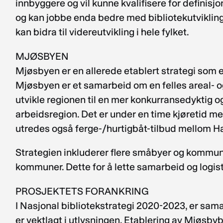
innbyggere og vil kunne kvalifisere for defini
og kan jobbe enda bedre med bibliotekutvikling
kan bidra til videreutvikling i hele fylket.
MJØSBYEN
Mjøsbyen er en allerede etablert strategi som er
Mjøsbyen er et samarbeid om en felles areal- o
utvikle regionen til en mer konkurransedyktig o
arbeidsregion. Det er under en time kjøretid m
utredes også ferge-/hurtigbåt-tilbud mellom H
Strategien inkluderer flere småbyer og kommuner
kommuner. Dette for å lette samarbeid og logisti
PROSJEKTETS FORANKRING
I Nasjonal bibliotekstrategi 2020-2023, er sam
er vektlagt i utlysningen. Etablering av Mjøsbybi