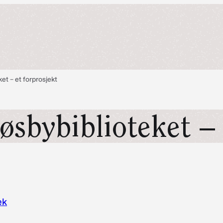
et – et forprosjekt
øsbybiblioteket – 
ek