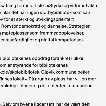
atsing formulert slik: «Styrke og videreutvikle
. Innlandet har ingen storbybibliotek som kan
v for et sterkt og utviklingsorientert
24 Rom for demokrati og dannelse. Strategien
som møteplasser som fremmer opplevelser,
mer leseferdighet og digital kompetanse».
 bibliotekenes oppdrag forankret i ulike
om er styrende for bibliotekenes
/skole/skolebibliotek. Gjøvik kommune peker
nes lokalt». På grunn av plass, har vi i en mer
forankring i planer og dokumenter kommunene.
 Selv om byene ligger tett, har de vært delt