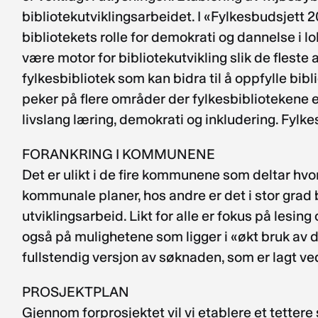
bibliotekutviklingsarbeidet. I «Fylkesbudsjett 
bibliotekets rolle for demokrati og dannelse i l
være motor for bibliotekutvikling slik de fleste 
fylkesbibliotek som kan bidra til å oppfylle bi
peker på flere områder der fylkesbibliotekene 
livslang læring, demokrati og inkludering. Fylk
FORANKRING I KOMMUNENE
Det er ulikt i de fire kommunene som deltar hv
kommunale planer, hos andre er det i stor gra
utviklingsarbeid. Likt for alle er fokus på le
også på mulighetene som ligger i «økt bruk av d
fullstendig versjon av søknaden, som er lagt 
PROSJEKTPLAN
Gjennom forprosjektet vil vi etablere et tetter