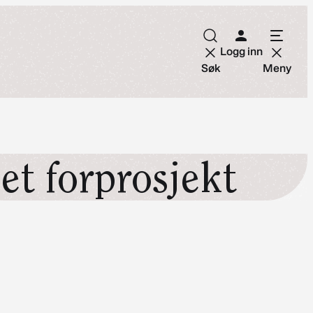
Logg inn
Søk
Meny
et forprosjekt