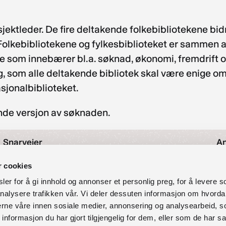
sjektleder. De fire deltakende folkebibliotekene bi
 Folkebibliotekene og fylkesbiblioteket er sammen an
lse som innebærer bl.a. søknad, økonomi, fremdrift 
g, som alle deltakende bibliotek skal være enige om 
sjonalbiblioteket.
lende versjon av søknaden.
Snarveier
An
Nyheter
r cookies
Å
Arrangementer
er for å gi innhold og annonser et personlig preg, for å levere s
Om avdeling for bibliotektjenester
nalysere trafikken vår. Vi deler dessuten informasjon om hvorda
O
Personvernerklæring
nerne våre innen sosiale medier, annonsering og analysearbeid, 
Tilgjengelighetserklæring
formasjon du har gjort tilgjengelig for dem, eller som de har sa