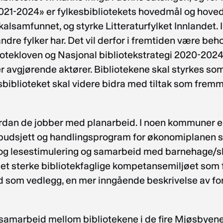
2021-2024» er fylkesbibliotekets hovedmål og hoveds
okalsamfunnet, og styrke Litteraturfylket Innlandet
andre fylker har. Det vil derfor i fremtiden være beho
bliotekloven og Nasjonal bibliotekstrategi 2020-20
er avgjørende aktører. Bibliotekene skal styrkes 
esbiblioteket skal videre bidra med tiltak som frem
ordan de jobber med planarbeid. I noen kommuner er
d budsjett og handlingsprogram for økonomiplanen s
sing og lesestimulering og samarbeid med barnehage
et sterke bibliotekfaglige kompetansemiljøet som fin
ved som vedlegg, en mer inngående beskrivelse av 
e samarbeid mellom bibliotekene i de fire Mjøsbyene.