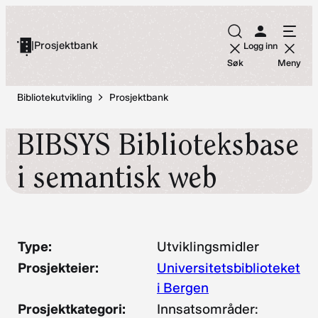
Hopp
til
|
Prosjektbank
Logg inn
innhold
Søk
Meny
Bibliotekutvikling
Prosjektbank
BIBSYS Biblioteksbase
i semantisk web
Type:
Utviklingsmidler
Prosjekteier:
Universitetsbiblioteket
i Bergen
Prosjektkategori:
Innsatsområder: