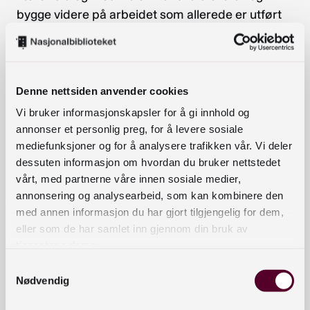
bygge videre på arbeidet som allerede er utført
ved dette biblioteket.
Det vil være hensiktsmessig å tilby én felles RDF-
representasjon, istedenfor mange lokale
Denne nettsiden anvender cookies
varianter. BIBSYS ønsker derfor i samarbeid med
Vi bruker informasjonskapsler for å gi innhold og
UiO, UiB, NTNU og UiT Norges arktiske universitet
annonser et personlig preg, for å levere sosiale
å vurdere kost/nytte-verdien av et slikt nytt
mediefunksjoner og for å analysere trafikken vår. Vi deler
format. En RDF-representasjon er et tidsriktig
dessuten informasjon om hvordan du bruker nettstedet
utvekslingsformat som kan bidra til at
vårt, med partnerne våre innen sosiale medier,
bibliotekene kan tilby bedre tjenester.
annonsering og analysearbeid, som kan kombinere den
med annen informasjon du har gjort tilgjengelig for dem,
Bibliotekenes informasjonsressurser vil få økt
eller som de har samlet inn gjennom din bruk av
verdi ved å bli en del av den semantiske web og
tjenestene deres.
ikke silobasert i separate «utilgjengelige»
Samtykkevalg
databaser.
Nødvendig
Denne søknaden retter seg først og fremst inn