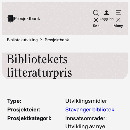
Hopp
til
|
Prosjektbank
Logg inn
innhold
Søk
Meny
Bibliotekutvikling
Prosjektbank
Bibliotekets
litteraturpris
Type:
Utviklingsmidler
Prosjekteier:
Stavanger bibliotek
Prosjektkategori:
Innsatsområder:
Utvikling av nye