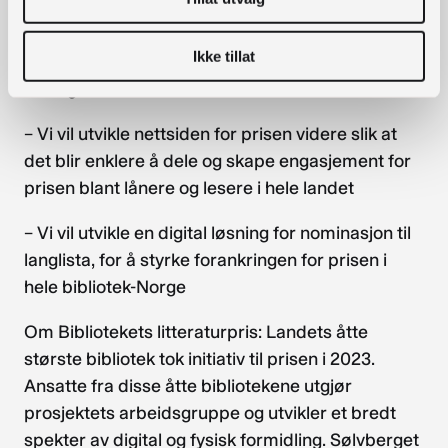
– Vi trykker og sender ut plakater, brosjyrer og
Ikke tillat
klistremerker til alle biblioteker som vil delta,
anslagsvis 250-300 biblioteker
– Vi vil utvikle nettsiden for prisen videre slik at
det blir enklere å dele og skape engasjement for
prisen blant lånere og lesere i hele landet
– Vi vil utvikle en digital løsning for nominasjon til
langlista, for å styrke forankringen for prisen i
hele bibliotek-Norge
Om Bibliotekets litteraturpris: Landets åtte
største bibliotek tok initiativ til prisen i 2023.
Ansatte fra disse åtte bibliotekene utgjør
prosjektets arbeidsgruppe og utvikler et bredt
spekter av digital og fysisk formidling. Sølvberget