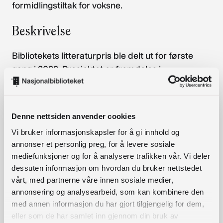
formidlingstiltak for voksne.
Beskrivelse
Bibliotekets litteraturpris ble delt ut for første
gang i 2022. Prosjektet er fremdeles i
etableringsfasen. Vi søker om støtte et andre
oppstartsår for å ha en reell mulighet til å bygge
opp et aktivt og fruktbart nettverk mellom så
Denne nettsiden anvender cookies
mange som mulig av landets biblioteker. Det
Vi bruker informasjonskapsler for å gi innhold og
videre arbeidet bygger på fjorårets arbeid og
annonser et personlig preg, for å levere sosiale
fjorårets søknad om etableringsstøtte.
mediefunksjoner og for å analysere trafikken vår. Vi deler
dessuten informasjon om hvordan du bruker nettstedet
Litteraturprisen gir bibliotekene mulighet for
vårt, med partnerne våre innen sosiale medier,
samarbeid om styrket litteraturformidling mot
annonsering og analysearbeid, som kan kombinere den
voksne. I 2022 opplevde vi stort engasjement
med annen informasjon du har gjort tilgjengelig for dem,
blant over 200 små og store folkebiblioteker i
eller som de har samlet inn gjennom din bruk av