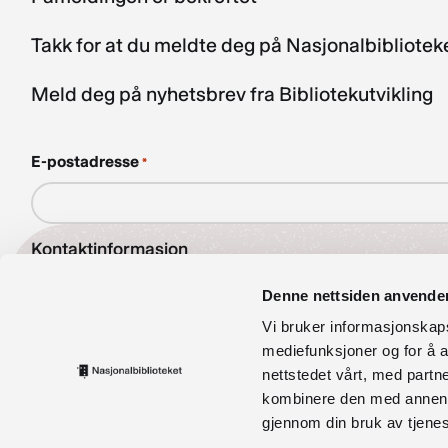
Takk for at du meldte deg på Nasjonalbibliote
Meld deg på nyhetsbrev fra Bibliotekutvikling
E-postadresse
*
Kontaktinformasjon
bibliotekutvikling@nb.no
Denne nettsiden anvende
Vi bruker informasjonskapsl
nett.bibliotekutvikling@nb.no
mediefunksjoner og for å a
nettstedet vårt, med part
Telefon:
23 27 60 00
kombinere den med annen in
Postadresse
gjennom din bruk av tjene