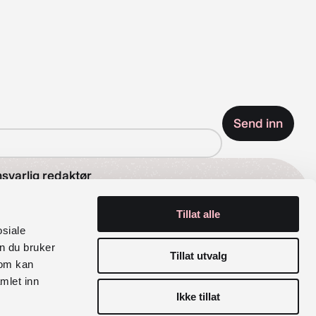
svarlig redaktør
Tillat alle
se Wetås
osiale
n du bruker
rganisasjonsnummer
Tillat utvalg
som kan
mlet inn
6 029 100
Ikke tillat