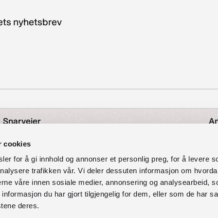
kets nyhetsbrev
Snarveier
An
Nyheter
r cookies
Å
Arrangementer
er for å gi innhold og annonser et personlig preg, for å levere s
Om avdeling for bibliotektjenester
nalysere trafikken vår. Vi deler dessuten informasjon om hvorda
O
Personvernerklæring
nerne våre innen sosiale medier, annonsering og analysearbeid, 
Tilgjengelighetserklæring
formasjon du har gjort tilgjengelig for dem, eller som de har sa
97
stene deres.