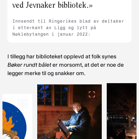
ved Jevnaker bibliotek.»
Innsendt til Ringerikes blad av deltaker
i etterkant av Ligg og lytt på
Nøklebytangen i januar 2022:
I tillegg har biblioteket opplevd at folk synes
Bøker rundt bålet
er morsomt, at det er noe de
legger merke til og snakker om.