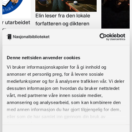
Elin leser fra den lokale
ar utarbeidet
forfatteren og dikteren
ofil som
Gunnar Frøishagen i koia
"Ligg og lytt"
Bristol, ved Ølja i
Nøklebytange
ngen.
Nordmarka. Foto:
2022.Foto: J
Jevnaker bibliotek
bibliotek
Denne nettsiden anvender cookies
Vi bruker informasjonskapsler for å gi innhold og
Videre drift
annonser et personlig preg, for å levere sosiale
mediefunksjoner og for å analysere trafikken vår. Vi deler
Jevnaker bibliotek har tatt
Bøker rundt bålet
inn i
dessuten informasjon om hvordan du bruker nettstedet
drift, og det er nå en fast del av
vårt, med partnerne våre innen sosiale medier,
arrangementstilbudet.
annonsering og analysearbeid, som kan kombinere den
med annen informasjon du har gjort tilgjengelig for dem,
I desember skal de ha et arrangement under
eller som de har samlet inn gjennom din bruk av
Bøker rundt bålet-
paraplyen som kalles
Bok og
tjenestene deres.
badstu
. Da har de leid en badstuebåt som ligger i