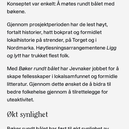
Konseptet var enkelt: Å møtes rundt bålet med
bøkene.
Gjennom prosjektperioden har de lest høyt,
fortalt historier, hatt bokprat og formidlet
lokalhistorie på strender, på Torget og i
Nordmarka. Høytlesningsarrangementene
Ligg
og lytt
har trukket flest folk.
Med
Bøker rundt bålet
har Jevnaker jobbet for å
skape fellesskaper i lokalsamfunnet og formidle
litteratur. Gjennom dette ønsket de å bidra til
bedre folkehelse gjennom å tilrettelegge for
uteaktivitet.
Økt synlighet
Bøker rundt bålet har ført til økt synlighet av