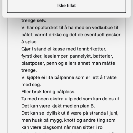
Ikke tillat
Vi har henvist til BUA for lån av utstyr, og
deltakerne har lånt og tatt med det de måtte
trenge selv.
Vi har oppfordret til å ha med en vedkubbe til
bålet, varmt drikke og det de eventuelt ønsker
å spise.
Gjør i stand ei kasse med tennbriketter,
fyrstikker, leselamper, pannelykt, batterier,
plastposer, penn og ellers annet man måtte
trenge.
Vi kjøpte ei lita bålpanne som er lett å frakte
med seg.
Eller bruk ferdig bålplass.
Ta med noen ekstra ullpledd som kan deles ut.
Det kan være kjekt med en plan B.
Det kan se idyllisk ut å være på stranda i juni,
men husk på mygg, knott og andre ting som
kan være plagsomt når man sitter i ro.