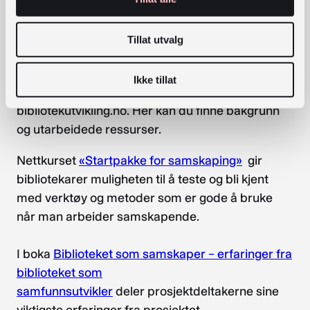
https://bibliotekutvikling.no/arrangement/samska
ping-med-frivilligheten/
Tillat utvalg
Tidligere erfaring
Ikke tillat
Prosjektet om samskaping har egne sider på
bibliotekutvikling.no. Her kan du finne bakgrunn
og utarbeidede ressurser.
Nettkurset
«Startpakke for samskaping»
gir
bibliotekarer muligheten til å teste og bli kjent
med verktøy og metoder som er gode å bruke
når man arbeider samskapende.
I boka
Biblioteket som samskaper – erfaringer fra
biblioteket som
samfunnsutvikler
deler prosjektdeltakerne sine
viktigste erfaringer fra prosjektet.