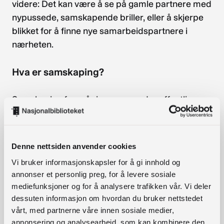
videre: Det kan være å se på gamle partnere med
nypussede, samskapende briller, eller å skjerpe
blikket for å finne nye samarbeidspartnere i
nærheten.
Hva er samskaping?
Samskaping foregår i prosesser der offentlige
organisasjoner utvikler og produserer
velferd
sammen med
borgerne
ikke for
borgerne.
Denne nettsiden anvender cookies
Malene Bødker Leerberg: «Samskaping for
nybegynnere»
Vi bruker informasjonskapsler for å gi innhold og
annonser et personlig preg, for å levere sosiale
Bibliotekfolk og frivillige har lenge samarbeidet,
mediefunksjoner og for å analysere trafikken vår. Vi deler
men går nå inn i problemstillingen om å lykkes
dessuten informasjon om hvordan du bruker nettstedet
vårt, med partnerne våre innen sosiale medier,
som likeverdige parter. 2022 er Frivillighetens år,
annonsering og analysearbeid, som kan kombinere den