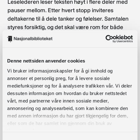
Leselederen leser teksten høyt i flere deler med
pauser mellom. Etter hvert stopp inviteres
deltakerne til å dele tanker og følelser. Samtalen
styres forsiktig, og det skal være rom for både
stillhet og undring. Avslutt med en kort
oppsummering.
Mulige temaer:
Denne nettsiden anvender cookies
Vi bruker informasjonskapsler for å gi innhold og
Ungdom: Identitet, vennskap, valg,
annonser et personlig preg, for å levere sosiale
utenforskap
mediefunksjoner og for å analysere trafikken vår. Vi deler
Voksne: Relasjoner, arbeid, håp, tap og
dessuten informasjon om hvordan du bruker nettstedet
mestring
vårt, med partnerne våre innen sosiale medier,
Eldre: Minner, livserfaring, natur, kjærlighet
annonsering og analysearbeid, som kan kombinere den
med annen informasjon du har gjort tilgjengelig for dem,
Demens: Enkle tekster med tydelige bilder og
eller som de har samlet inn gjennom din bruk av
følelser
tjenestene deres.
Psykisk helse: Trygge og gjenkjennelige