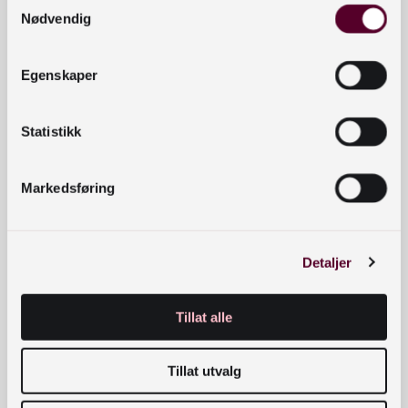
Samtykkevalg
temaer
Nødvendig
Samarbeidspartnere:
Egenskaper
Skoler, lokale helsetjenester, frivillighetssentralen,
eldresentre, ungdomsklubber, litteraturhus og
Statistikk
organisasjoner innen psykisk helse og
demensomsorg
Markedsføring
Bærekraftsmål
Detaljer
Tillat alle
Tillat utvalg