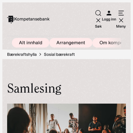
Hopp
til
|
Kompetansebank
Logg inn
innhold
Søk
Meny
Alt innhald
Arrangement
Om kompetans
Bærekraftshylla
Sosial bærekraft
Samlesing