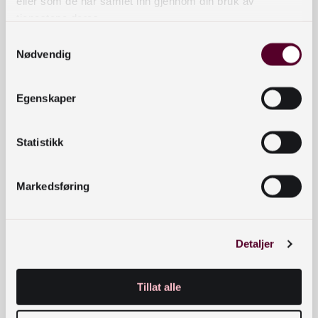
eller som de har samlet inn gjennom din bruk av
tjenestene deres.
Samtykkevalg
Nødvendig
Egenskaper
Statistikk
Sosial bærekraft
Bærekraft
RESSURS
Markedsføring
Detaljer
Tillat alle