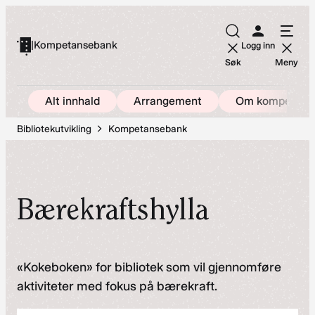
Hopp
til
|
Kompetansebank
Logg inn
innhold
Søk
Meny
Alt innhald
Arrangement
Om kompetans
Bibliotekutvikling
Kompetansebank
Bærekraftshylla
«Kokeboken» for bibliotek som vil gjennomføre
aktiviteter med fokus på bærekraft.