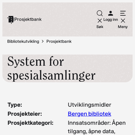
Hopp
til
|
Prosjektbank
Logg inn
innhold
Søk
Meny
Bibliotekutvikling
Prosjektbank
System for
spesialsamlinger
Type:
Utviklingsmidler
Prosjekteier:
Bergen bibliotek
Prosjektkategori:
Innsatsområder: Åpen
tilgang, åpne data,