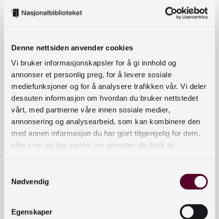
framtidens system for spesialsamlingar.
Konseptskildringa vil innehalde relevante
brukerhistorer/brukerreiser, arkitekturskisser og
ein enkelt kravspesifikasjon. Me vil deretter
Denne nettsiden anvender cookies
undersøke kva leverandørar og løysingar som
Vi bruker informasjonskapsler for å gi innhold og
finnes markedet. Det er uvisst om ei løysing kan
annonser et personlig preg, for å levere sosiale
dekke heile vårt behov, både for å handtere dei
mediefunksjoner og for å analysere trafikken vår. Vi deler
digitale filene, metadata, og for å dekke
dessuten informasjon om hvordan du bruker nettstedet
presentasjon-, søk- og formidlingsgrensesnitt. Og
vårt, med partnerne våre innen sosiale medier,
ikkje minst om eit system kan handsame
annonsering og analysearbeid, som kan kombinere den
med annen informasjon du har gjort tilgjengelig for dem,
komande metadataformat som td Bibframe og
eller som de har samlet inn gjennom din bruk av
linked data.
tjenestene deres.
Me vil og undersøke kva moglegheiter det er for å
Samtykkevalg
Nødvendig
involvere brukarar i arbeidet med å skildre
objekta til dømes gjennom tagging og markering
av personer eller stader. Det har og kome til nye
Egenskaper