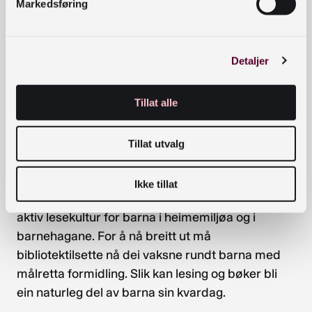
Bakgrunnen for ei satsing
Markedsføring
Studiar viser at det blir lese mindre enn ønskja for
barn i førskulealder1. Å rette innsats mot dei
Detaljer
yngste kan bygge gode vanar med lesing frå
tidleg alder, noko omfattande forsking viser gir
Tillat alle
store fordelar.
Biblioteka har erfaring i formidling til dei minste,
Tillat utvalg
og dei har oversikt og kjennskap til litteraturen.
Såleis inspirerer dei til lesing hos både barn og
Ikke tillat
vaksne. Likevel fører ikkje det utan vidare til ein
aktiv lesekultur for barna i heimemiljøa og i
barnehagane. For å nå breitt ut må
bibliotektilsette nå dei vaksne rundt barna med
målretta formidling. Slik kan lesing og bøker bli
ein naturleg del av barna sin kvardag.