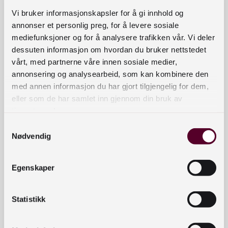
kommunane med. Læringsressursen er utvikla i
Vi bruker informasjonskapsler for å gi innhold og
prosjektet Formidlingskompetanse i
annonser et personlig preg, for å levere sosiale
mediefunksjoner og for å analysere trafikken vår. Vi deler
folkebibliotek (FiF), med støtte frå NB og
dessuten informasjon om hvordan du bruker nettstedet
Foreningen !Les. Vestland fylkeskommune har
vårt, med partnerne våre innen sosiale medier,
vore ansvarleg for utviklinga av ressursen.
annonsering og analysearbeid, som kan kombinere den
med annen informasjon du har gjort tilgjengelig for dem,
For å legge best mogleg til rette for bruk av
eller som de har samlet inn gjennom din bruk av
ressursen, har vi utarbeidd køyreplan til ei
tjenestene deres.
avsparksamling og ein arbeidsverkstad, samt
Samtykkevalg
analyseverktøy i form av taksonomiar (sjå
Nødvendig
vedlegg).
Kommunane som er med på søknad til aktiv
Egenskaper
formidling, vil i løpet av opplegget velje ut kva
aktivitetar dei vil satse på og definere korleis dei
Statistikk
vil bruke midlane til aktiv formidling.