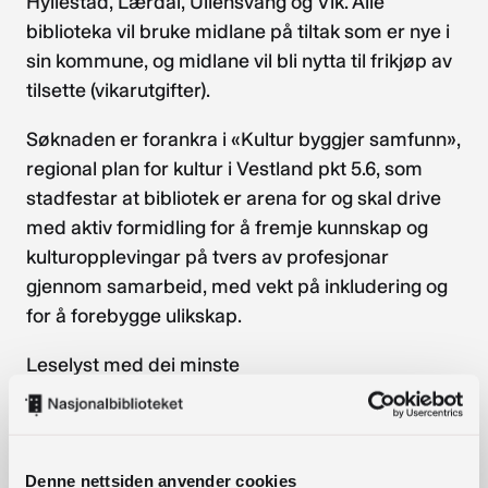
Hyllestad, Lærdal, Ullensvang og Vik. Alle
biblioteka vil bruke midlane på tiltak som er nye i
sin kommune, og midlane vil bli nytta til frikjøp av
tilsette (vikarutgifter).
Søknaden er forankra i «Kultur byggjer samfunn»,
regional plan for kultur i Vestland pkt 5.6, som
stadfestar at bibliotek er arena for og skal drive
med aktiv formidling for å fremje kunnskap og
kulturopplevingar på tvers av profesjonar
gjennom samarbeid, med vekt på inkludering og
for å forebygge ulikskap.
Leselyst med dei minste
Midlar søkt til aktiv formidling blir sett i
samanheng med læringsressursen «Leselyst
med dei minste – saman om lesekultur», som
fylkeskommunen ønskjer å nå ut til alle
Denne nettsiden anvender cookies