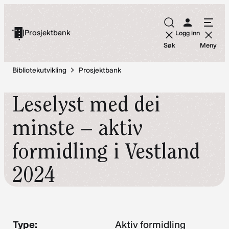
Hopp
til
|
Prosjektbank
Logg inn
innhold
Søk
Meny
Bibliotekutvikling
Prosjektbank
Leselyst med dei
minste – aktiv
formidling i Vestland
2024
Type:
Aktiv formidling