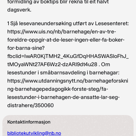
formidling av boktips blir rekna til eit halvt
dagsverk.
1 Sjå lesevaneundersøking utført av Lesesenteret:
https://www.uis.no/nb/barnehage/en-av-tre-
foreldre-oppgir-at-de-leser-ingen-eller-fa-boker-
for-barna-sine?
fbclid=IwAR0KjTMH2_4KuGfDqHHASWASloFhJ_
tMOyaWNt27AF6Wz2-dzARl9dt4u28 . Om
lesestunder i småbarnsavdeling i barnehagar:
https://www.utdanningsnytt.no/barnehageforskni
ng-barnehagepedagogikk-forste-steg/fa-
lesestunder-i-barnehagen-de-ansatte-lar-seg-
distrahere/350060
Kontaktinformasjon
bibliotekutvikling@nb.no