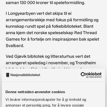
saman 130 000 kroner til speleformidling.
I Longyearbyen vert det skipa til ei
arrangementsrekkje med fokus på formidling og
kunnskap rundt spel på folkebiblioteket. Blant
anna kjem det norske speleselskap Red Thread
Games for å fortelje om inspirasjonen bak spelet
Svalbard.
Ved Gjøvik bibliotek og litteraturhus vert det
arrangeret speledag i november, og Trondheim
bibliotek har fått midlar til ei rekkje med
spelerelaterte arrangement i løpet av hausten.
Les meir hjå NFI
arrow_forward
Denne nettsiden anvender cookies
Norsk filminstitutt lyser kvart år ut midlar både til
Vi bruker informasjonskapsler for å gi innhold og
å halde arrangement om dataspel, og til
annonser et personlig preg, for å levere sosiale