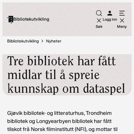
Hopp
til
Bibliotekutvikling
Logg inn
innhold
Søk
Meny
Bibliotekutvikling
Nyheter
Tre bibliotek har fått
midlar til å spreie
kunnskap om dataspel
Gjøvik bibliotek- og litteraturhus, Trondheim
bibliotek og Longyearbyen bibliotek har fått
tilskot frå Norsk filminstitutt (NFI), og mottar til