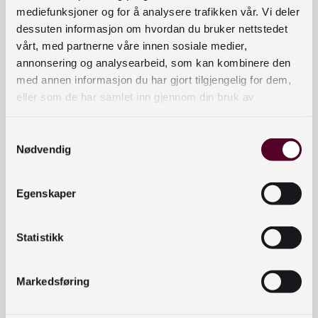
kompetansehevande tiltak for formidlarar. Begge
mediefunksjoner og for å analysere trafikken vår. Vi deler
desse utlysingane har no løpande fristar, og dei
dessuten informasjon om hvordan du bruker nettstedet
vårt, med partnerne våre innen sosiale medier,
oppfordrar særleg bibliotek til å søkje.
annonsering og analysearbeid, som kan kombinere den
Ordninga skal bidra til breidde og kvalitet i
med annen informasjon du har gjort tilgjengelig for dem,
eller som de har samlet inn gjennom din bruk av
dataspeltilbodet for born, unge og vaksne, og
tjenestene deres.
stimulere dataspelkulturen i Norge.
Samtykkevalg
Les meir om utlysingane og søk
Nødvendig
her
arrow_forward
Egenskaper
Statistikk
Påmeldingen er bekreftet
Markedsføring
Takk for at du meldte deg på Nasjonalbibliotekets