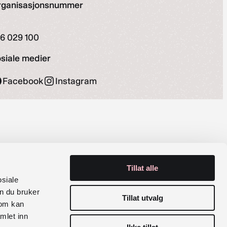
rganisasjonsnummer
6 029 100
siale medier
Facebook
Instagram
Tillat alle
osiale
n du bruker
Tillat utvalg
som kan
mlet inn