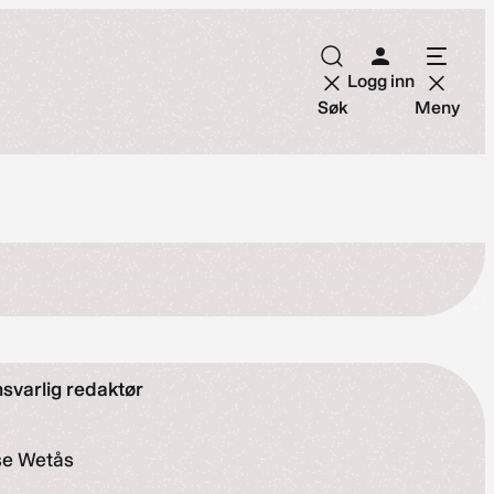
Logg inn
Søk
Meny
svarlig redaktør
se Wetås