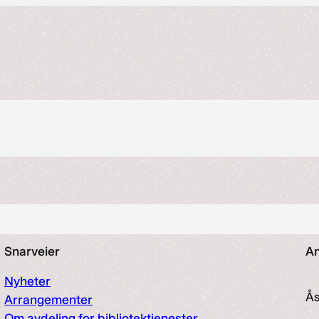
Snarveier
An
Nyheter
Å
Arrangementer
Om avdeling for bibliotektjenester