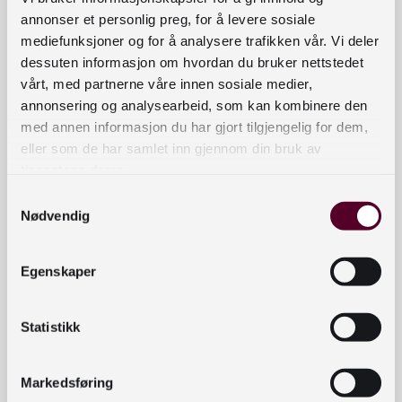
annonser et personlig preg, for å levere sosiale
Opplæring i
NYHETER
Med prosjektet Samskaping – fra
mediefunksjoner og for å analysere trafikken vår. Vi deler
planverk til hverdagspraksis ønsker
samskaping
dessuten informasjon om hvordan du bruker nettstedet
fem fylkesbibliotek å ruste
fortsetter
vårt, med partnerne våre innen sosiale medier,
bibliotekansatte i Norge til å
arbeide samskapende
annonsering og analysearbeid, som kan kombinere den
med annen informasjon du har gjort tilgjengelig for dem,
eller som de har samlet inn gjennom din bruk av
tjenestene deres.
Samtykkevalg
Nødvendig
Egenskaper
Statistikk
Samarbeid mellom folke- og
AKTIV
FORMIDLING
skolebibliotek om aktiv formidling
Markedsføring
2021