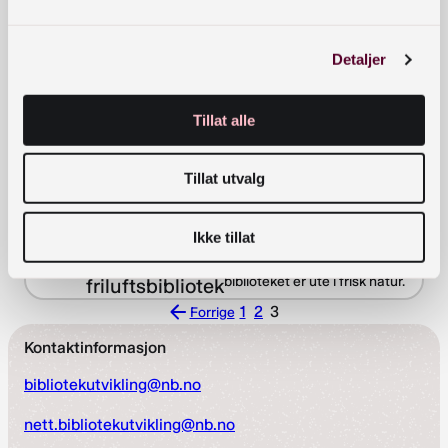
Detaljer
Tillat alle
Tillat utvalg
Ikke tillat
Tur- og
NYHETER
Et utvalg av tiltak der
biblioteket er ute i frisk natur.
friluftsbibliotek
1
2
3
Forrige
Forrige
side
Kontaktinformasjon
bibliotekutvikling@nb.no
nett.bibliotekutvikling@nb.no