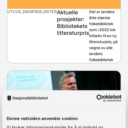
Aktuelle
UTVIKLINGSPROSJEKTER
Det er landets
åtte største
prosjekter:
folkebibliotek
Bibliotekets
som i 2022 tok
litteraturpris
initiativ til en ny
litteraturpris, på
vegne av alle
landets
folkebibliotek
Denne nettsiden anvender cookies
Vi bruker informasjonskapsler for å gi innhold og