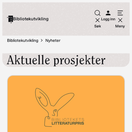
Hopp
til
Bibliotekutvikling
Logg inn
innhold
Søk
Meny
Bibliotekutvikling
Nyheter
Aktuelle prosjekter