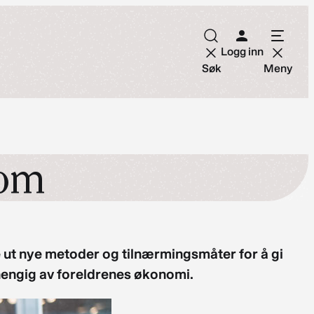
Logg inn
Søk
Meny
dom
øve ut nye metoder og tilnærmingsmåter for å gi
avhengig av foreldrenes økonomi.