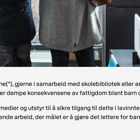
e(*), gjerne i samarbeid med skolebibliotek eller a
ller dempe konsekvensene av fattigdom blant barn
dier og utstyr til å sikre tilgang til dette i lavin
e arbeid, der målet er å gjøre det lettere for bar