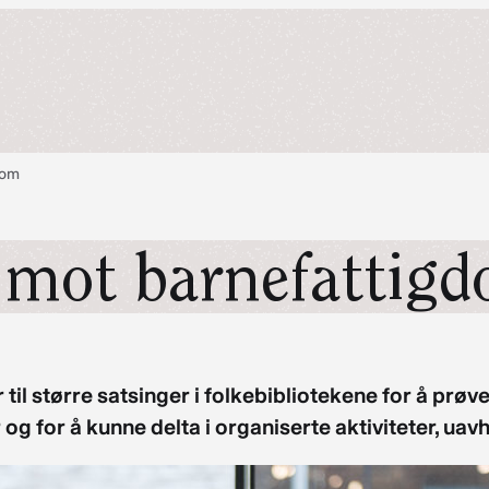
dom
g mot barnefattig
r til større satsinger i folkebibliotekene for å pr
er og for å kunne delta i organiserte aktiviteter, u