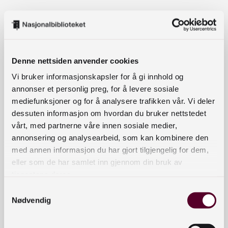
Korleis finn portalen
berekraftsforskinga?
Portalen søker i Cristin som si hovuddatakjelde,
Denne nettsiden anvender cookies
ut frå fastsette kriterium. Det er utvikla
Vi bruker informasjonskapsler for å gi innhold og
komplekse søkestrenger for kvart av
annonser et personlig preg, for å levere sosiale
berekraftsmåla og delmåla, og desse vert brukte
mediefunksjoner og for å analysere trafikken vår. Vi deler
for å kartlegge kva publikasjonar som er knytt til
dessuten informasjon om hvordan du bruker nettstedet
vårt, med partnerne våre innen sosiale medier,
kva mål. Ein del av prosjektet er å gjere
annonsering og analysearbeid, som kan kombinere den
søkestrengane tilgjengelege for alle. Desse er
med annen informasjon du har gjort tilgjengelig for dem,
difor publiserte på nettsida og er opne for alle til
eller som de har samlet inn gjennom din bruk av
gjenbruk.
tjenestene deres.
Samtykkevalg
P
rosjektet arbeider fortløpande med å gjere
Nødvendig
tenesta betre for sluttbrukarane. På
bærekraftsforskning.no
kan du gå inn og teste ut