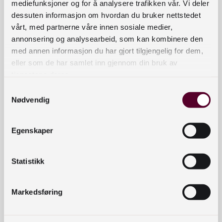
januar 2024. Tildelingsbrevet til de som mottar
mediefunksjoner og for å analysere trafikken vår. Vi deler
utviklingsmidler blir trolig sendt ut i februar, og vi
dessuten informasjon om hvordan du bruker nettstedet
vårt, med partnerne våre innen sosiale medier,
tar sikte på å betale ut midlene i løpet av
annonsering og analysearbeid, som kan kombinere den
sommeren, senest 1. september.
med annen informasjon du har gjort tilgjengelig for dem,
eller som de har samlet inn gjennom din bruk av
Prosjekt- og utviklingsmidlene skal stimulere til
tjenestene deres.
utvikling i norske folke- og fagbibliotek. Rammene
Samtykkevalg
for midlene blir fastsatt av Nasjonalbiblioteket i
Nødvendig
tråd med disponering av spilleoverskudd fra
Norsk Tipping samt føringer i utvidet nasjonal
bibliotekstrategi 2024-2025.
Egenskaper
Statistikk
Påmeldingen er bekreftet
Markedsføring
Takk for at du meldte deg på Nasjonalbibliotekets
nyhetsbrev