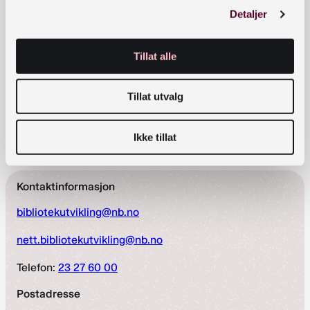
Detaljer
Meld deg på nyhetsbrev fra Bibliotekutvikling
E-postadresse
*
Tillat alle
Tillat utvalg
Ikke tillat
Kontaktinformasjon
bibliotekutvikling@nb.no
nett.bibliotekutvikling@nb.no
Telefon:
23 27 60 00
Postadresse