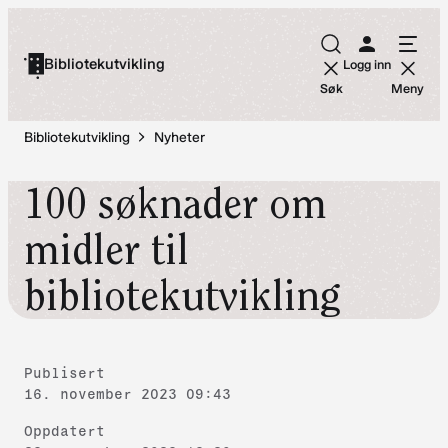
Hopp
til
Bibliotekutvikling
Logg inn
innhold
Søk
Meny
Bibliotekutvikling
Nyheter
100 søknader om
midler til
bibliotekutvikling
Publisert
16. november 2023 09:43
Oppdatert