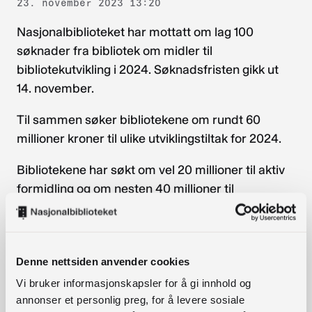
23. november 2023 13:20
Nasjonalbiblioteket har mottatt om lag 100
søknader fra bibliotek om midler til
bibliotekutvikling i 2024. Søknadsfristen gikk ut
14. november.
Til sammen søker bibliotekene om rundt 60
millioner kroner til ulike utviklingstiltak for 2024.
Bibliotekene har søkt om vel 20 millioner til aktiv
formidling og om nesten 40 millioner til
utviklingsprosjekter. Det er omtrent like mange
søknader om midler til utviklingsprosjekter som til
aktiv formidling.
Denne nettsiden anvender cookies
Nasjonalbiblioteket tar sikte på å behandle
Vi bruker informasjonskapsler for å gi innhold og
søknadene og informere om tildeling i løpet av
annonser et personlig preg, for å levere sosiale