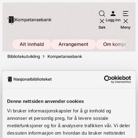
Hopp
til
|
Kompetansebank
Logg inn
innhold
Søk
Meny
Alt innhald
Arrangement
Om kompetans
Bibliotekutvikling
Kompetansebank
Norsk polarinstitutt –
Framsenteret i Tromsø
Denne nettsiden anvender cookies
Vi bruker informasjonskapsler for å gi innhold og
annonser et personlig preg, for å levere sosiale
Snarveier
mediefunksjoner og for å analysere trafikken vår. Vi deler
dessuten informasjon om hvordan du bruker nettstedet
Send inn bidrag