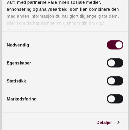
vårt, med partnerne våre innen sosiale medier,
annonsering og analysearbeid, som kan kombinere den
Arrangementer
med annen informasjon du har gjort tilgjengelig for dem,
Om kompetansebanken
eller som de har samlet inn gjennom din bruk av
tjenestene deres.
Personvernerklæring
Samtykkevalg
Nødvendig
Tilgjengelighetserklæring
Egenskaper
Kontaktinformasjon
bibliotekutvikling@nb.no
Statistikk
nett.bibliotekutvikling@nb.no
Markedsføring
Telefon:
23 27 60 00
Detaljer