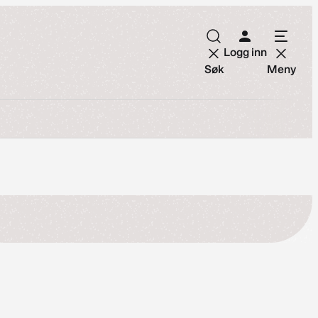
Logg inn
Søk
Meny
r