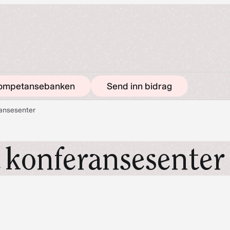
ompetansebanken
Send inn bidrag
ransesenter
t konferansesente