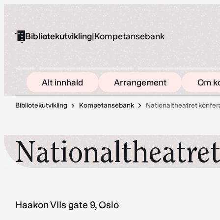
Hopp
til
Bibliotekutvikling
|
Kompetansebank
innhold
Alt innhald
Arrangement
Om k
Bibliotekutvikling
Kompetansebank
Nationaltheatret konfe
Nationaltheatre
Haakon VIIs gate 9, Oslo