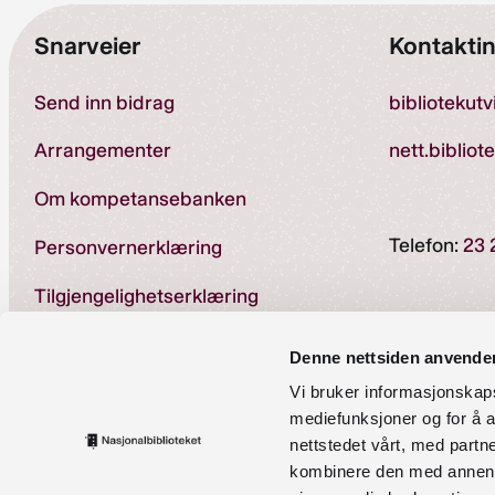
Snarveier
Kontakti
Send inn bidrag
bibliotekut
Arrangementer
nett.bibliot
Om kompetansebanken
Telefon:
23 
Personvernerklæring
Tilgjengelighetserklæring
Denne nettsiden anvende
Vi bruker informasjonskapsl
mediefunksjoner og for å a
Ansvarlig r
nettstedet vårt, med part
kombinere den med annen in