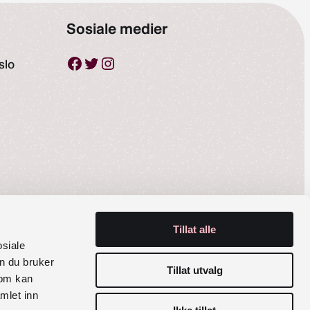
Sosiale medier
Facebook
Twitter
Instagram
slo
Tillat alle
osiale
n du bruker
Tillat utvalg
029 100
Personvernerklæring
som kan
mlet inn