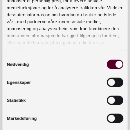
annonser et personlig preg, for å levere sosiale
United Kingdom
mediefunksjoner og for å analysere trafikken vår. Vi deler
dessuten informasjon om hvordan du bruker nettstedet
vårt, med partnerne våre innen sosiale medier,
Snarveier
annonsering og analysearbeid, som kan kombinere den
med annen informasjon du har gjort tilgjengelig for dem,
Send inn bidrag
eller som de har samlet inn gjennom din bruk av
tjenestene deres.
Arrangementer
Samtykkevalg
Om kompetansebanken
Nødvendig
Personvernerklæring
Egenskaper
Tilgjengelighetserklæring
Statistikk
Kontaktinformasjon
bibliotekutvikling@nb.no
Markedsføring
nett.bibliotekutvikling@nb.no