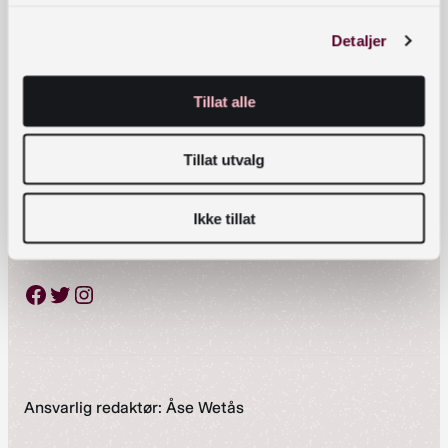
Detaljer
Telefon:
23 27 60 00
Tillat alle
Postadresse
Tillat utvalg
Postboks 2674 Solli, 0203 Oslo
Ikke tillat
Sosiale medier
Facebook
Twitter
Instagram
Ansvarlig redaktør: Åse Wetås