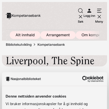
Hopp
til
|
Kompetansebank
Logg inn
innhold
Søk
Meny
Alt innhald
Arrangement
Om kompetans
Bibliotekutvikling
Kompetansebank
Liverpool, The Spine
The Spine, Paddington Village,
Liverpool,
Denne nettsiden anvender cookies
Merseyside,
Vi bruker informasjonskapsler for å gi innhold og