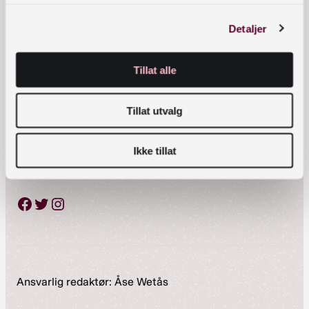
Detaljer
Telefon:
23 27 60 00
Tillat alle
Postadresse
Tillat utvalg
Postboks 2674 Solli, 0203 Oslo
Ikke tillat
Sosiale medier
Facebook
Twitter
Instagram
Ansvarlig redaktør: Åse Wetås