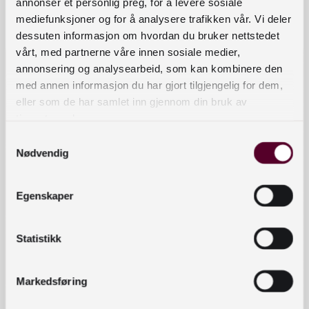
annonser et personlig preg, for å levere sosiale
0186 Oslo
mediefunksjoner og for å analysere trafikken vår. Vi deler
dessuten informasjon om hvordan du bruker nettstedet
vårt, med partnerne våre innen sosiale medier,
Snarveier
annonsering og analysearbeid, som kan kombinere den
med annen informasjon du har gjort tilgjengelig for dem,
Send inn bidrag
eller som de har samlet inn gjennom din bruk av
tjenestene deres.
Arrangementer
Samtykkevalg
Om kompetansebanken
Nødvendig
Personvernerklæring
Egenskaper
Tilgjengelighetserklæring
Statistikk
Kontaktinformasjon
bibliotekutvikling@nb.no
Markedsføring
nett.bibliotekutvikling@nb.no