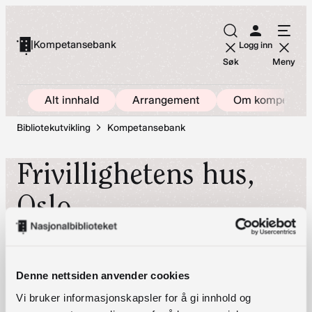
Hopp
til
|
Kompetansebank
Logg inn
innhold
Søk
Meny
Alt innhald
Arrangement
Om kompetans
Bibliotekutvikling
Kompetansebank
Frivillighetens hus,
Oslo
Frivillighetens hus
Denne nettsiden anvender cookies
Christian Krohgs gate 10
Vi bruker informasjonskapsler for å gi innhold og