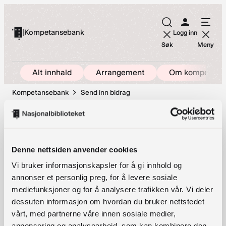
Hopp
til
|
Kompetansebank
Logg inn
innhold
Søk
Meny
Alt innhald
Arrangement
Om kompetans
Kompetansebank
Send inn bidrag
Lyd
Denne nettsiden anvender cookies
Vi bruker informasjonskapsler for å gi innhold og
Snarveier
annonser et personlig preg, for å levere sosiale
mediefunksjoner og for å analysere trafikken vår. Vi deler
Send inn bidrag
dessuten informasjon om hvordan du bruker nettstedet
Arrangementer
vårt, med partnerne våre innen sosiale medier,
annonsering og analysearbeid, som kan kombinere den