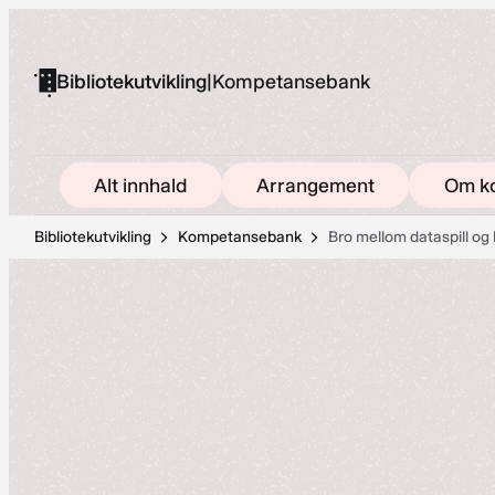
Hopp
til
Bibliotekutvikling
|
Kompetansebank
innhold
Alt innhald
Arrangement
Om k
Bibliotekutvikling
Kompetansebank
Bro mellom dataspill og