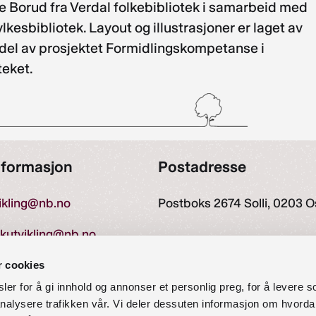
te Borud fra Verdal folkebibliotek i samarbeid med
lkesbibliotek. Layout og illustrasjoner er laget av
 del av prosjektet Formidlingskompetanse i
oteket.
nformasjon
Postadresse
vikling@nb.no
Postboks 2674 Solli, 0203 O
ekutvikling@nb.no
r cookies
er for å gi innhold og annonser et personlig preg, for å levere s
27 60 00
nalysere trafikken vår. Vi deler dessuten informasjon om hvorda