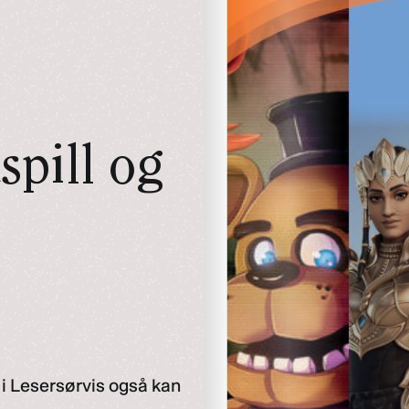
pill og
 i Lesersørvis også kan