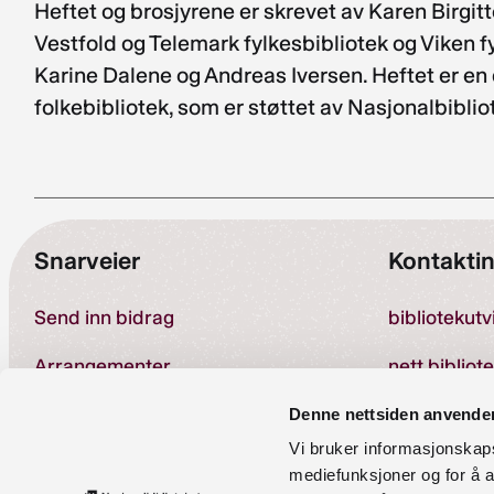
Heftet og brosjyrene er skrevet av Karen Birgit
Vestfold og Telemark fylkesbibliotek og Viken fy
Karine Dalene og Andreas Iversen. Heftet er en
folkebibliotek, som er støttet av Nasjonalbibli
Snarveier
Kontakti
Send inn bidrag
bibliotekut
Arrangementer
nett.bibliot
Om kompetansebanken
Denne nettsiden anvende
Vi bruker informasjonskapsl
Telefon:
23 
Personvernerklæring
mediefunksjoner og for å a