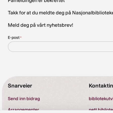
Påmeldingen er bekreftet
Takk for at du meldte deg på Nasjonalbibliote
Meld deg på vårt nyhetsbrev!
E-post
*
Snarveier
Kontakti
Send inn bidrag
bibliotekut
Arrangementer
nett.bibliot