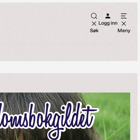
Logg inn
Søk
Meny