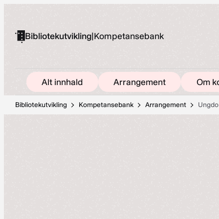
Hopp
til
Bibliotekutvikling
|
Kompetansebank
innhold
Alt innhald
Arrangement
Om k
Bibliotekutvikling
Kompetansebank
Arrangement
Ungdo