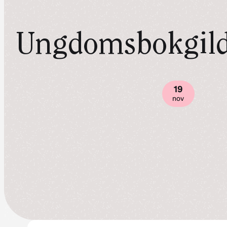
Ungdomsbokgild
19
nov