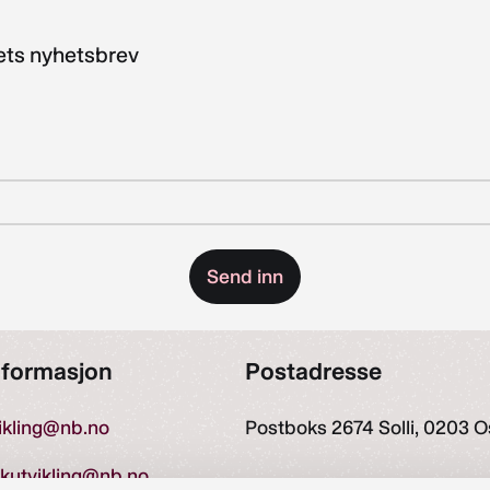
kets nyhetsbrev
nformasjon
Postadresse
vikling@nb.no
Postboks 2674 Solli, 0203 O
ekutvikling@nb.no