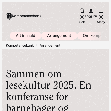
Hopp
til
|
Kompetansebank
Logg inn
innhold
Søk
Meny
Alt innhald
Arrangement
Om kompetans
Kompetansebank
Arrangement
Sammen om
lesekultur 2025. En
konferanse for
barnehager og