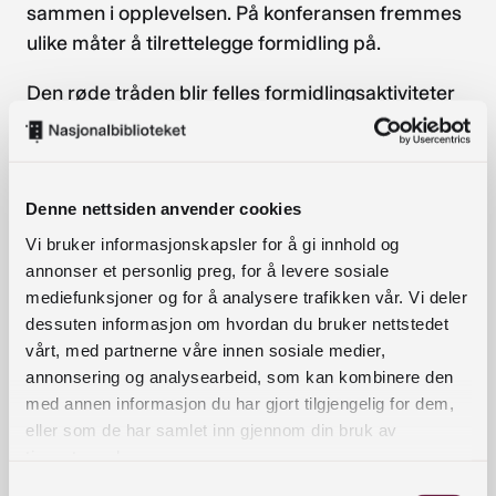
sammen i opplevelsen. På konferansen fremmes
ulike måter å tilrettelegge formidling på.
Den røde tråden blir felles formidlingsaktiviteter
og lesing med de yngste barna – i barnehagen og
på biblioteket.
Innholdet kommer til å favne den siste
Denne nettsiden anvender cookies
forskningen på området, praksisfortelling fra
Vi bruker informasjonskapsler for å gi innhold og
barnehage og bibliotek – og ikke minst
annonser et personlig preg, for å levere sosiale
forfatterbesøk. Det blir spennende verksteder
mediefunksjoner og for å analysere trafikken vår. Vi deler
begge dagene, slik at vi kan lære og bli kjent på
dessuten informasjon om hvordan du bruker nettstedet
vårt, med partnerne våre innen sosiale medier,
tvers mens vi gjør noe sammen.
annonsering og analysearbeid, som kan kombinere den
I løpet av konferansen ønsker vi å utforske disse
med annen informasjon du har gjort tilgjengelig for dem,
eller som de har samlet inn gjennom din bruk av
spørsmålene:
tjenestene deres.
Hvordan kan vi formidle bildebøkene?
Samtykkevalg