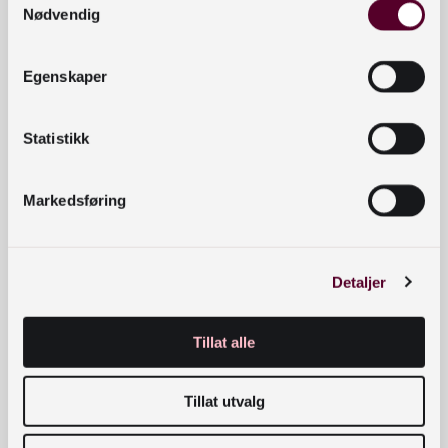
Hvordan formidle til flere samtidig?
Nødvendig
Hvordan nå alle barna, ikke bare de som spør
etter lesestund?
Egenskaper
Hvordan planlegge formidling?
Hvordan arbeide systematisk og sammen?
Statistikk
Les mer om programmet på arrangementets
Markedsføring
nettside
Velkommen – vi gleder oss!
Detaljer
Glimt fra «»Sammen om lesekultur» i 2024:
Tillat alle
Tillat utvalg