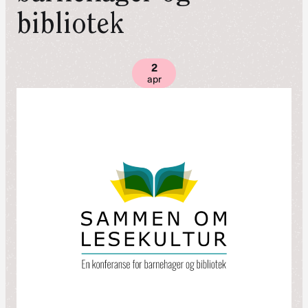
bibliotek
2
apr