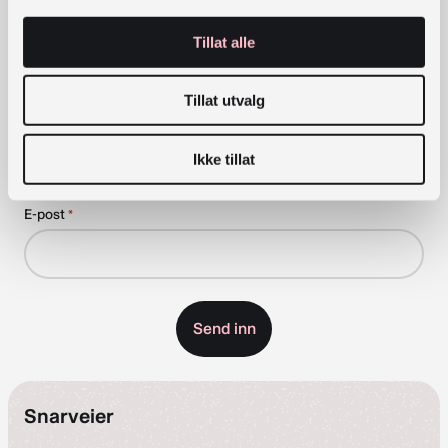
Tillat alle
Påmeldingen er bekreftet
Takk for at du meldte deg på Nasjonalbibliotekets
Tillat utvalg
nyhetsbrev
Ikke tillat
Meld deg på vårt nyhetsbrev!
E-post
*
Snarveier