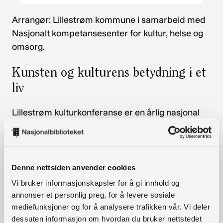
Arrangør: Lillestrøm kommune i samarbeid med
Nasjonalt kompetansesenter for kultur, helse og
omsorg.
Kunsten og kulturens betydning i et
liv
Lillestrøm kulturkonferanse er en årlig nasjonal
kulturkonferanse som hvert år har et nytt
kulturtema på programmet. Årets tema er kunst,
kultur og helse. Hva slags betydning har kunst og
kultur egentlig i menneskets liv?
Denne nettsiden anvender cookies
Vi bruker informasjonskapsler for å gi innhold og
Konferansen retter seg mot aktører innen kultur
annonser et personlig preg, for å levere sosiale
og helse. Målgruppen er ansatte i stat og
mediefunksjoner og for å analysere trafikken vår. Vi deler
kommune, kunstnere, kulturaktører og frivillige
dessuten informasjon om hvordan du bruker nettstedet