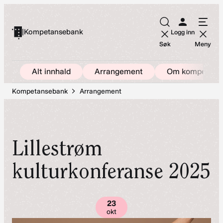
Hopp
til
|
Kompetansebank
Logg inn
innhold
Søk
Meny
Alt innhald
Arrangement
Om kompetans
Kompetansebank
Arrangement
Lillestrøm
kulturkonferanse 2025
23
okt