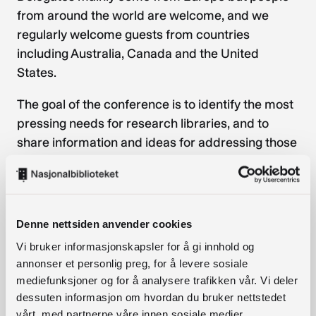
from around the world are welcome, and we
regularly welcome guests from countries
including Australia, Canada and the United
States.
The goal of the conference is to identify the most
pressing needs for research libraries, and to
share information and ideas for addressing those
needs.
The conference is open to anyone. It is mainly
attended by research library directors and their
Denne nettsiden anvender cookies
staff. Popular topics of discussion include (but
Vi bruker informasjonskapsler for å gi innhold og
are not limited to) open science, open access,
annonser et personlig preg, for å levere sosiale
research data management, citizen science,
mediefunksjoner og for å analysere trafikken vår. Vi deler
copyright, metrics, digital humanities and linked
dessuten informasjon om hvordan du bruker nettstedet
open data.
vårt, med partnerne våre innen sosiale medier,