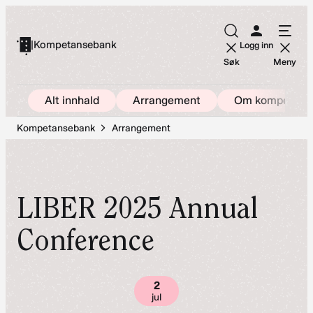
Hopp
til
|
Kompetansebank
Logg inn
innhold
Søk
Meny
Alt innhald
Arrangement
Om kompetans
Kompetansebank
Arrangement
LIBER 2025 Annual
Conference
2
jul