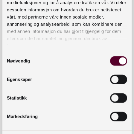
mediefunksjoner og for å analysere trafikken vår. Vi deler
Norway, the United Kingdom, and Greece and
dessuten informasjon om hvordan du bruker nettstedet
exchange ideas on how Artificial Intelligence can
vårt, med partnerne våre innen sosiale medier,
enhance workflows and contribute to the evolving
annonsering og analysearbeid, som kan kombinere den
role of libraries in the digital age.
med annen informasjon du har gjort tilgjengelig for dem,
Useful Information:
eller som de har samlet inn gjennom din bruk av
tjenestene deres.
– Lectures will be held in English.
Samtykkevalg
– Participation is free but a separate pre-
Nødvendig
registration for is required.
– Livestreaming in real time will be possible.
Egenskaper
– The presentations will be publicly available on
YouTube and on the Committee’s website
Statistikk
Arrangementets nettside
Markedsføring