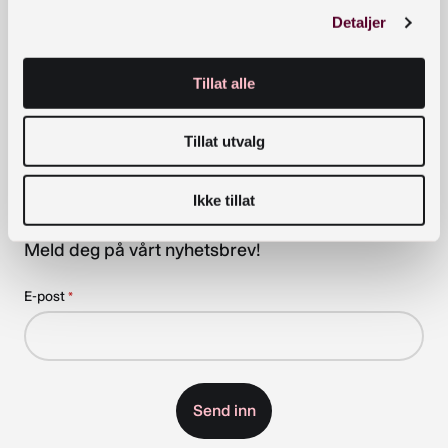
Hald deg oppdatert om nyheiter,
Detaljer
kurs og arrangement
Tillat alle
Påmeldingen er bekreftet
Tillat utvalg
Takk for at du meldte deg på Nasjonalbibliotekets
Ikke tillat
nyhetsbrev
Meld deg på vårt nyhetsbrev!
E-post
*