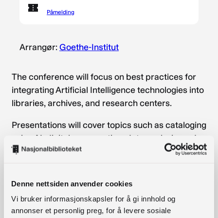
Påmelding
Arrangør:
Goethe-Institut
The conference will focus on best practices for
integrating Artificial Intelligence technologies into
libraries, archives, and research centers.
Presentations will cover topics such as cataloging
using AI, digital preservation, data analysis, and
service personalization, offering substantial
solutions for improving efficiency, resource
management, and access to information.
Denne nettsiden anvender cookies
Participants will have the opportunity to engage
Vi bruker informasjonskapsler for å gi innhold og
annonser et personlig preg, for å levere sosiale
with leading experts from Germany, Spain,