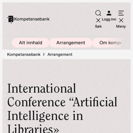
Hopp
til
|
Kompetansebank
Logg inn
innhold
Søk
Meny
Alt innhald
Arrangement
Om kompetans
Kompetansebank
Arrangement
International
Conference “Artificial
Intelligence in
Libraries»