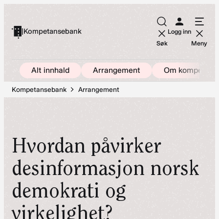
Hopp
til
|
Kompetansebank
Logg inn
innhold
Søk
Meny
Alt innhald
Arrangement
Om kompetans
Kompetansebank
Arrangement
Hvordan påvirker
desinformasjon norsk
demokrati og
virkelighet?