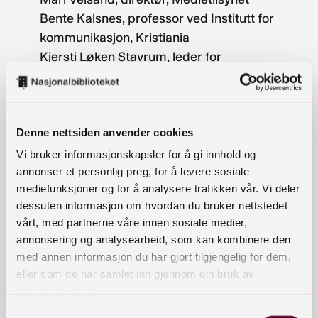
Bente Kalsnes, professor ved Institutt for
kommunikasjon, Kristiania
Kjersti Løken Stavrum, leder for
Ytringsfrihetskommisjonen
Hanne Sofie Lindahl, prosjektleder i
Teknologirådet
Stian Eisenträger, ansvarlig
Denne nettsiden anvender cookies
redaktør/administrerende direktør i Faktisk
Vi bruker informasjonskapsler for å gi innhold og
Helje Solberg, nyhetsdirektør i NRK
annonser et personlig preg, for å levere sosiale
mediefunksjoner og for å analysere trafikken vår. Vi deler
Karianne Solbrække, nyhetsredaktør i TV 2
dessuten informasjon om hvordan du bruker nettstedet
Eirik Hoff Lysholm, ansvarlig redaktør og
vårt, med partnerne våre innen sosiale medier,
daglig leder i Avisa Oslo
annonsering og analysearbeid, som kan kombinere den
med annen informasjon du har gjort tilgjengelig for dem,
Norge er godt rustet for å motstå desinformasjon
eller som de har samlet inn gjennom din bruk av
og påvirkningsforsøk, takket være et sterkt
tjenestene deres.
mediemangfold, tillit til redaktørstyrte medier og
Samtykkevalg